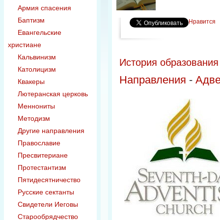
Армия спасения
Баптизм
Нравится
Евангельские
христиане
Кальвинизм
История образования
Католицизм
Направления
-
Адве
Квакеры
Лютеранская церковь
Меннониты
Методизм
Другие направления
Православие
Пресвитериане
Протестантизм
Пятидесятничество
Русские сектанты
Свидетели Иеговы
Старообрядчество