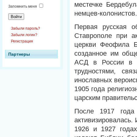
местечке Бердебул
Запомнить меня
немцев-колонистов.
Первая русская 
Забыли пароль?
Ставрополе при а
Забыли логин?
Регистрация
церкви Феофила Ба
созданное им обще
Партнеры
АСД в России в 
трудностями, свя
инославных вероис
1905 года религио
царским правительс
После 1917 года
активизировалась. 
1926 и 1927 годах