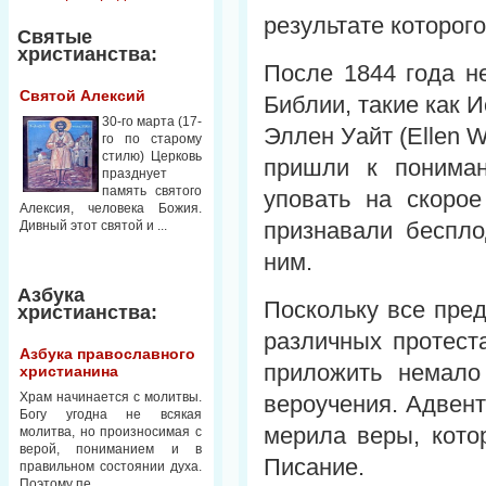
результате которог
Святые
христианства:
После 1844 года н
Святой Алексий
Библии, такие как И
30-го марта (17-
Эллен Уайт (Ellen W
го по старому
стилю) Церковь
пришли к понима
празднует
память святого
уповать на скоро
Алексия, человека Божия.
признавали беспло
Дивный этот святой и ...
ним.
Азбука
Поскольку все пре
христианства:
различных протест
Азбука православного
приложить немало
христианина
Храм начинается с молитвы.
вероучения. Адвент
Богу угодна не всякая
мерила веры, кото
молитва, но произносимая с
верой, пониманием и в
Писание.
правильном состоянии духа.
Поэтому пе...