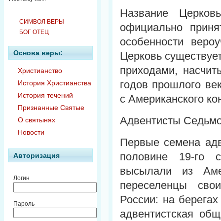
Название Церков
СИМВОЛ ВЕРЫ
официально приня
БОГ ОТЕЦ
особенности вероу
Основа веры:
Церковь существует
приходами, насчит
Христианство
годов прошлого ве
История Христианства
История течений
с Американского ко
Признанные Святые
Адвентисты Седьмо
О святынях
Новости
Первые семена адв
половине 19-го с
Авторизация
высылали из Аме
Логин
переселенцы сво
России: на берегах
Пароль
адвентистская об