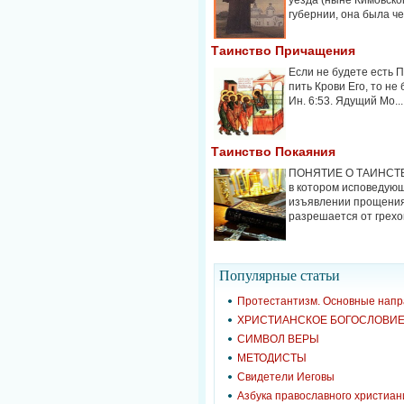
уезда (ныне Кимовско
губернии, она была че.
Таинство Причащения
Если не будете есть 
пить Крови Его, то не
Ин. 6:53. Ядущий Мо...
Таинство Покаяния
ПОНЯТИЕ О ТАИНСТВЕ
в котором исповедующ
изъявлении прощения
разрешается от грехов
Популярные cтатьи
Протестантизм. Основные нап
ХРИСТИАНСКОЕ БОГОСЛОВИ
СИМВОЛ ВЕРЫ
МЕТОДИСТЫ
Свидетели Иеговы
Азбука православного христиан