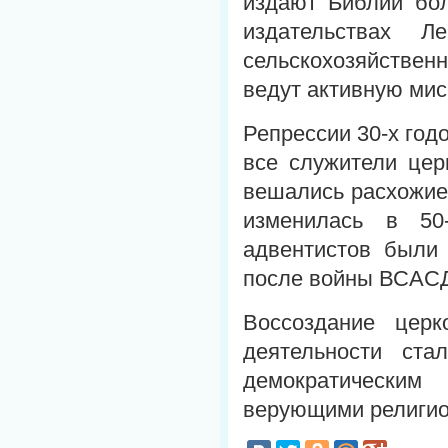
издают Библии бол
издательствах Л
сельскохозяйствен
ведут активную мис
Репрессии 30-х год
все служители цер
вешались расхожие
изменилась в 50
адвентистов были
после войны ВСАСД
Воссоздание церк
деятельности ст
демократическим
верующими религио