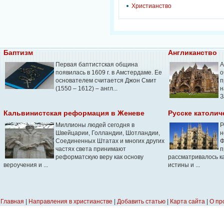
Христианство
Баптизм
Англиканство
Первая баптистская община
А
появилась в 1609 г. в Амстердаме. Ее
о
основателем считается Джон Смит
п
(1550 – 1612) – англ...
н
З
Кальвинистская реформация в Женеве
Русске католич
Миллионы людей сегодня в
Р
Швейцарии, Голландии, Шотландии,
н
Соединенных Штатах и многих других
Ф
частях света принимают
п
реформатскую веру как основу
рассматривалось к
вероучения и ...
истины и ...
Главная
|
Направления в христианстве
|
Добавить статью
|
Карта сайта
|
О пр