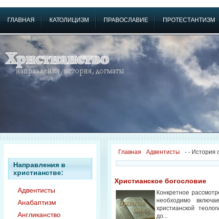
ГЛАВНАЯ
КАТОЛИЦИЗМ
ПРАВОСЛАВИЕ
ПРОТЕСТАНТИЗМ
Главная
Адвентисты
-
- История
Направления в
христианстве:
Христианское богословие
Адвентисты
Конкретное рассмотр
необходимо включа
Анабаптизм
христианской теолог
Англиканство
до...