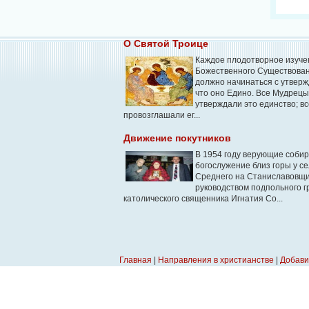
О Святой Троице
Каждое плодотворное изуче
Божественного Существова
должно начинаться с утверж
что оно Едино. Все Мудрец
утверждали это единство; в
провозглашали ег...
Движение покутников
В 1954 году верующие собир
богослужение близ горы у с
Среднего на Станиславовщ
руководством подпольного г
католического священника Игнатия Со...
Главная
|
Направления в христианстве
|
Добави