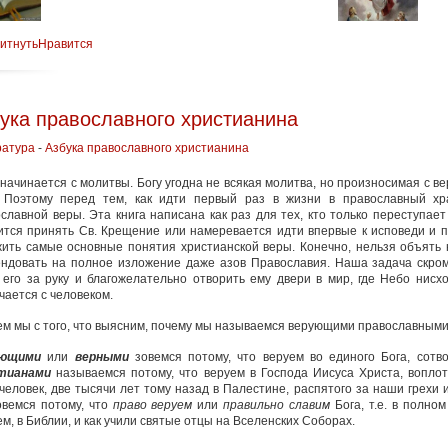
витнуть
Нравится
ука православного христианина
ратура
-
Азбука православного христианина
начинается с молитвы. Богу угодна не всякая молитва, но произносимая с в
. Поэтому перед тем, как идти первый раз в жизни в православный хр
славной веры. Эта книга написана как раз для тех, кто только переступает
ится принять Св. Крещение или намеревается идти впервые к исповеди и п
ить самые основные понятия христианской веры. Конечно, нельзя объять 
ндовать на полное изложение даже азов Православия. Наша задача скромн
 его за руку и благожелательно отворить ему двери в мир, где Небо нисх
чается с человеком.
м мы с того, что выясним, почему мы называемся верующими православными
ющими
или
верными
зовемся потому, что веруем во единого Бога, сот
тианами
называемся потому, что веруем в Господа Иисуса Христа, вопло
человек, две тысячи лет тому назад в Палестине, распятого за наши грехи 
овемся потому, что
право веруем
или
правильно славим
Бога, т.е. в полном
м, в Библии, и как учили святые отцы на Вселенских Соборах.