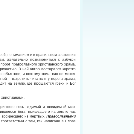
ерой, пониманием и в правильном состоянии
ам, желательно познакомиться с азбукой
 порог православного христианского храма,
ричастию. В ней автор постарался коротко
необъятное, и поэтому книга сия не может
ей – встретить читателя у порога храма,
одит на землю, где прощаются грехи и Бог
 христианами.
ворившего весь видимый и невидимый мир.
тившегося Бога, пришедшего на землю нас
и воскресшего из мертвых.
Православными
 соответствии с тем, как написано в Слове