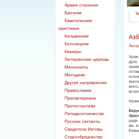
Армия спасения
Баптизм
Т
Евангельские
христиане
Кальвинизм
Азб
Католицизм
Лите
Квакеры
Храм 
Лютеранская церковь
духа
Меннониты
право
готов
Методизм
излож
прете
Другие направления
взять
Православие
встре
Пресвитериане
Начне
Протестантизм
Веру
Пятидесятничество
Хрис
ради 
Русские сектанты
мы з
Свидетели Иеговы
Божье
Старообрядчество