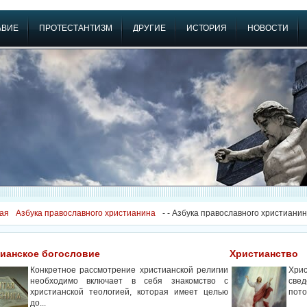
АВИЕ
ПРОТЕСТАНТИЗМ
ДРУГИЕ
ИСТОРИЯ
НОВОСТИ
ая
Азбука православного христианина
-
- Азбука православного христиани
ианское богословие
Христианство
Конкретное рассмотрение христианской религии
Хри
необходимо включает в себя знакомство с
свед
христианской теологией, которая имеет целью
пото
до...