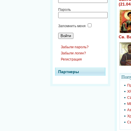
(21.04
Пароль
Запомнить меня
Св. В
Забыли пароль?
Забыли логин?
Регистрация
Партнеры
Попу
П
Х
С
М
Аз
Х
С