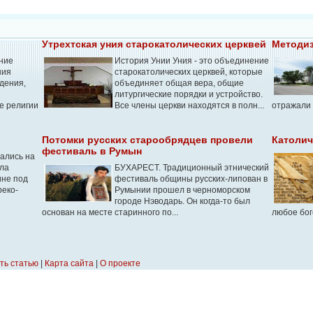
Утрехтская уния старокатолических церквей
Методи
ние
История Унии Уния - это объединение
ния
старокатолических церквей, которые
дения,
объединяет общая вера, общие
ы
литургические порядки и устройство.
се религии
Все члены церкви находятся в полн...
отражали 
Потомки русских старообрядцев провели
Католич
фестиваль в Румын
ались на
ела
БУХАРЕСТ. Традиционный этнический
ине под
фестиваль общины русских-липован в
реко-
Румынии прошел в черноморском
городе Нэводарь. Он когда-то был
основан на месте старинного по...
любое бог
ть статью
|
Карта сайта
|
О проекте