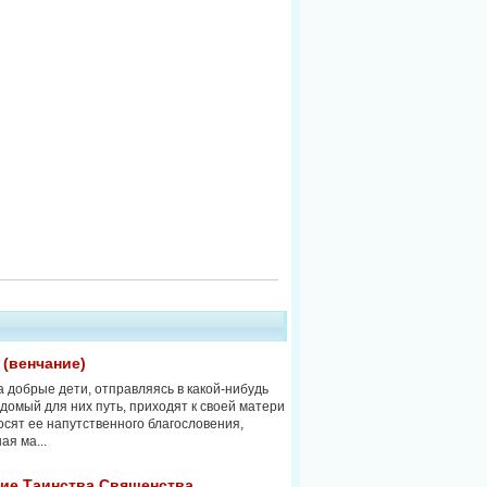
 (венчание)
а добрые дети, отправляясь в какой-нибудь
домый для них путь, приходят к своей матери
осят ее напутственного благословения,
ая ма...
ние Таинства Священства