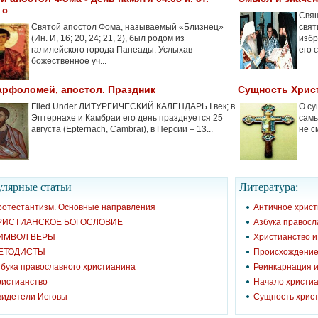
 с
Свящ
Святой апостол Фома, называемый «Близнец»
свят
(Ин. И, 16; 20, 24; 21, 2), был родом из
избр
галилейского города Панеады. Услыхав
его 
божественное уч...
арфоломей, апостол. Праздник
Сущность Хрис
Filed Under ЛИТУРГИЧЕСКИЙ КАЛЕНДАРЬ I век; в
О су
Эптернахе и Камбраи его день празднуется 25
самы
августа (Epternach, Cambrai), в Персии – 13...
не с
лярные cтатьи
Литература:
ротестантизм. Основные направления
Античное хрис
РИСТИАНСКОЕ БОГОСЛОВИЕ
Азбука правосл
ИМВОЛ ВЕРЫ
Христианство 
ЕТОДИСТЫ
Происхождение
бука православного христианина
Реинкарнация и
ристианство
Начало христиа
видетели Иеговы
Сущность хрис