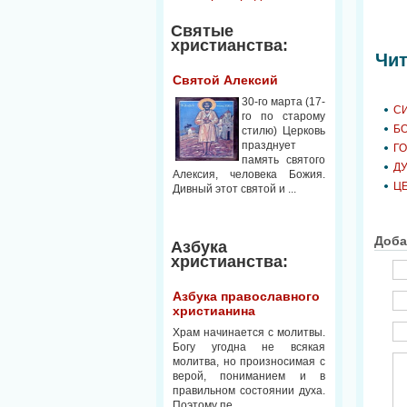
Святые
христианства:
Чит
Святой Алексий
30-го марта (17-
С
го по старому
БО
стилю) Церковь
празднует
Г
память святого
Д
Алексия, человека Божия.
Ц
Дивный этот святой и ...
Доба
Азбука
христианства:
Азбука православного
христианина
Храм начинается с молитвы.
Богу угодна не всякая
молитва, но произносимая с
верой, пониманием и в
правильном состоянии духа.
Поэтому пе...