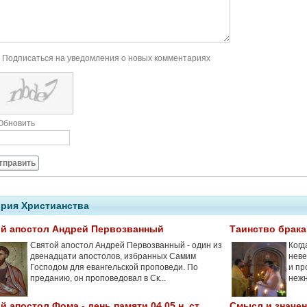
Подписаться на уведомления о новых комментариях
Обновить
тправить
рия Христианства
й апостол Андрей Первозванный
Таинство брака
Святой апостол Андрей Первозванный - один из
Когд
двенадцати апостолов, избранных Самим
неве
Господом для евангельской проповеди. По
и пр
преданию, он проповедовал в Ск...
нежн
й апостол Фома - день памяти 04.05 н. ст.
Смысл и значе