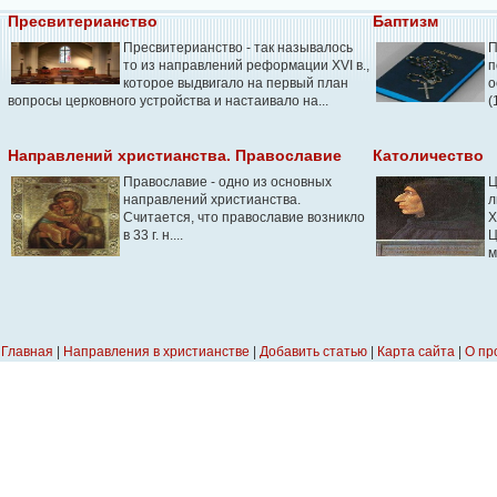
Пресвитерианство
Баптизм
Пресвитерианство - так называлось
П
то из направлений реформации XVI в.,
п
которое выдвигало на первый план
о
вопросы церковного устройства и настаивало на...
(
Направлений христианства. Православие
Католичество
Православие - одно из основных
Ц
направлений христианства.
л
Считается, что православие возникло
Х
в 33 г. н....
Ц
м
Главная
|
Направления в христианстве
|
Добавить статью
|
Карта сайта
|
О пр