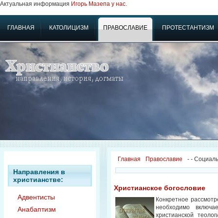
Актуальная информация
Игорь Мазепа у нас
.
ГЛАВНАЯ
КАТОЛИЦИЗМ
ПРАВОСЛАВИЕ
ПРОТЕСТАНТИЗМ
Главная
Православие
-
- Социал
Направления в
христианстве:
Христианское богословие
Адвентисты
Конкретное рассмотр
необходимо включа
Анабаптизм
христианской теолог