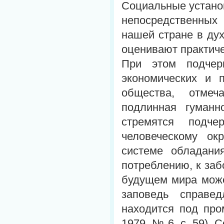
Социальные устано
непосредственных 
нашей стране в дух
оценивают практиче
При этом подчерк
экономических и п
общества, отмеча
подлинная гуманн
стремятся подче
человеческому ок
системе обладани
потреблению, к заб
будущем мира может
заповедь справед
находится под про
1979, № 6, с. 59).