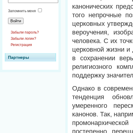
канонических пред
Запомнить меня
того непрочные по
церковных утвержд
вероучения, изоб
Забыли пароль?
Забыли логин?
человека. С их точ
Регистрация
церковной жизни и
в сохранении вер
Партнеры
религиозного комп
поддержку значител
Однако в современ
тенденция обнов
умеренного перес
канонов. Так, напр
промонархическо
постепенно переш