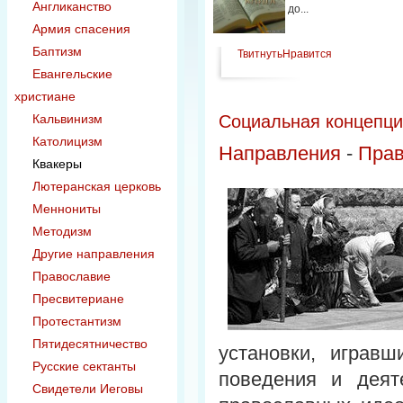
Англиканство
до...
Армия спасения
Баптизм
Твитнуть
Нравится
Евангельские
христиане
Кальвинизм
Социальная концепци
Католицизм
Направления
-
Прав
Квакеры
Лютеранская церковь
Меннониты
Методизм
Другие направления
Православие
Пресвитериане
Протестантизм
Пятидесятничество
установки, играв
Русские сектанты
поведения и деят
Свидетели Иеговы