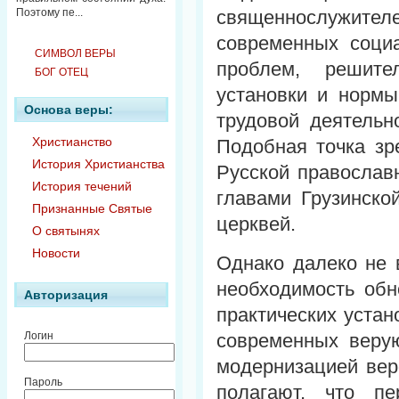
Поэтому пе...
священнослужите
современных социа
СИМВОЛ ВЕРЫ
проблем, решите
БОГ ОТЕЦ
установки и нормы
Основа веры:
трудовой деятельно
Христианство
Подобная точка зр
История Христианства
Русской православн
История течений
главами Грузинско
Признанные Святые
церквей.
О святынях
Новости
Однако далеко не 
необходимость обн
Авторизация
практических уста
современных веру
Логин
модернизацией веро
Пароль
полагают, что п