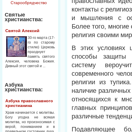
православных иде
Старообрядчество
контакты с религио
Святые
и мышления с ос
христианства:
Более того, многие
Святой Алексий
религия своими мир
30-го марта (17-
го по старому
В этих условиях 
стилю) Церковь
празднует
способы защиты 
память святого
Алексия, человека Божия.
систему вероучи
Дивный этот святой и ...
современного чело
религии из тупика
Азбука
христианства:
наличие различных 
относящихся к мн
Азбука православного
христианина
главных принципов
Храм начинается с молитвы.
различные тенденци
Богу угодна не всякая
молитва, но произносимая с
верой, пониманием и в
Подавляющее бо
правильном состоянии духа.