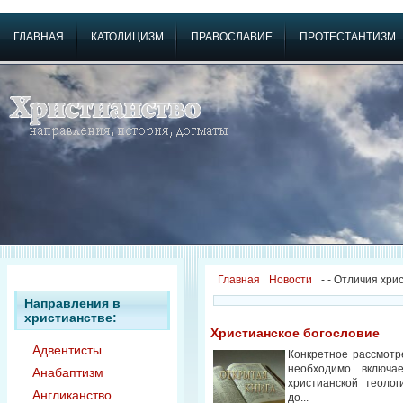
ГЛАВНАЯ
КАТОЛИЦИЗМ
ПРАВОСЛАВИЕ
ПРОТЕСТАНТИЗМ
Главная
Новости
-
- Отличия хри
Направления в
христианстве:
Христианское богословие
Адвентисты
Конкретное рассмотр
необходимо включа
Анабаптизм
христианской теолог
Англиканство
до...