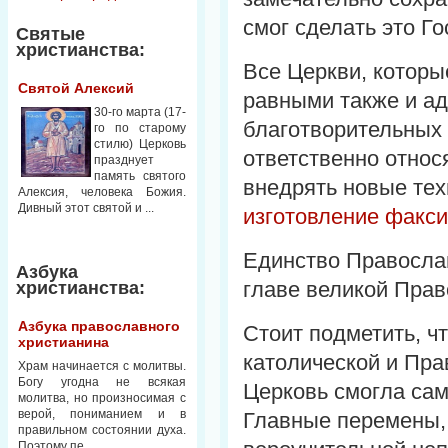
смог сделать это Г
Святые
христианства:
Все Церкви, которы
Святой Алексий
равными также и а
30-го марта (17-
благотворительных
го по старому
стилю) Церковь
ответственно относ
празднует
память святого
внедрять новые тех
Алексия, человека Божия.
Дивный этот святой и ...
изготовление факс
Единство Православ
Азбука
главе великой Прав
христианства:
Азбука православного
Стоит подметить, ч
христианина
католической и Пра
Храм начинается с молитвы.
Богу угодна не всякая
Церковь смогла сам
молитва, но произносимая с
верой, пониманием и в
Главные перемены, 
правильном состоянии духа.
Поэтому пе...