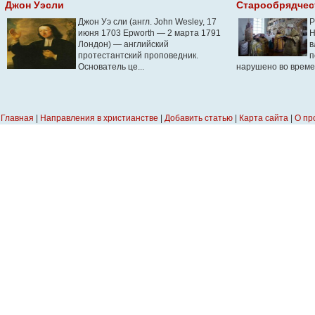
Джон Уэсли
Старообрядчес
Джон Уэ сли (англ. John Wesley, 17
Р
июня 1703 Epworth — 2 марта 1791
Н
Лондон) — английский
в
протестантский проповедник.
п
Основатель це...
нарушено во времен
Главная
|
Направления в христианстве
|
Добавить статью
|
Карта сайта
|
О пр