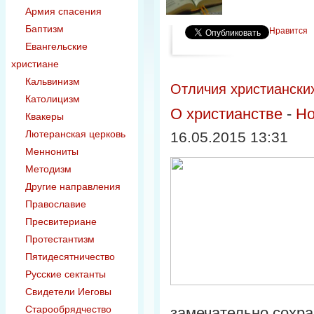
Армия спасения
Баптизм
Нравится
Евангельские
христиане
Кальвинизм
Отличия христиански
Католицизм
О христианстве
-
Но
Квакеры
Лютеранская церковь
16.05.2015 13:31
Меннониты
Методизм
Другие направления
Православие
Пресвитериане
Протестантизм
Пятидесятничество
Русские сектанты
Свидетели Иеговы
Старообрядчество
замечательно сохран