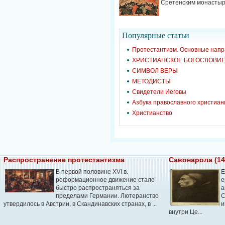
Сретенским монастыре
Популярные cтатьи
Протестантизм. Основные нап
ХРИСТИАНСКОЕ БОГОСЛОВИ
СИМВОЛ ВЕРЫ
МЕТОДИСТЫ
Свидетели Иеговы
Азбука православного христиан
Христианство
Распространение протестантизма
Савонарола (14
В первой половине XVI в.
Е
реформационное движение стало
е
быстро распространяться за
а
пределами Германии. Лютеранство
С
утвердилось в Австрии, в Скандинавских странах, в ...
и
внутри Це...