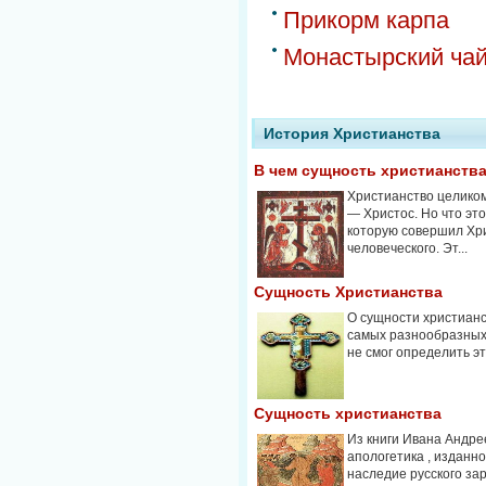
Прикорм карпа
Монастырский чай
История Христианства
В чем сущность христианств
Христианство целиком
— Христос. Но что это
которую совершил Хр
человеческого. Эт...
Сущность Христианства
О сущности христианс
самых разнообразных 
не смог определить эту
Сущность христианства
Из книги Ивана Андр
апологетика , изданн
наследие русского за