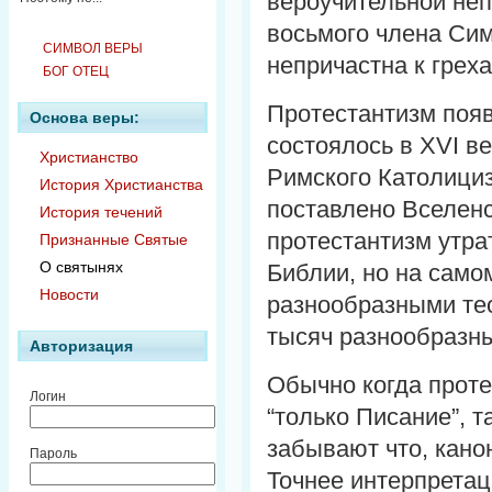
вероучительной неп
восьмого члена Сим
СИМВОЛ ВЕРЫ
непричастна к греха
БОГ ОТЕЦ
Протестантизм появ
Основа веры:
состоялось в XVI в
Христианство
Римского Католици
История Христианства
поставлено Вселенс
История течений
протестантизм утра
Признанные Святые
О святынях
Библии, но на само
Новости
разнообразными тео
тысяч разнообразны
Авторизация
Обычно когда проте
Логин
“только Писание”, 
забывают что, кано
Пароль
Точнее интерпретаци