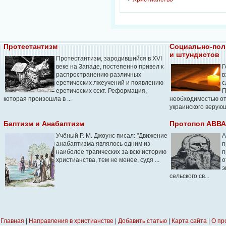
Протестантизм
Социально-пол
и штундистов
Протестантизм, зародившийся в XVI
веке на Западе, постепенно привел к
Г
распространению различных
в
еретических лжеучений и появлению
с
еретических сект. Реформация,
П
которая произошла в ...
необходимостью от
украинского верующе
Баптизм и Анабаптизм
Протопоп АВВ
Учёный Р. М. Джоунс писал: "Движение
А
анабаптизма являлось одним из
п
наиболее трагических за всю историю
п
христианства, тем не менее, судя ...
о
э
сельского св...
Главная
|
Направления в христианстве
|
Добавить статью
|
Карта сайта
|
О пр