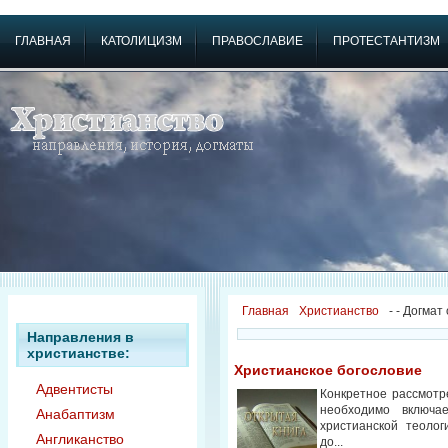
ГЛАВНАЯ
КАТОЛИЦИЗМ
ПРАВОСЛАВИЕ
ПРОТЕСТАНТИЗМ
Главная
Христианство
-
- Догмат
Направления в
христианстве:
Христианское богословие
Адвентисты
Конкретное рассмотр
необходимо включа
Анабаптизм
христианской теолог
Англиканство
до...