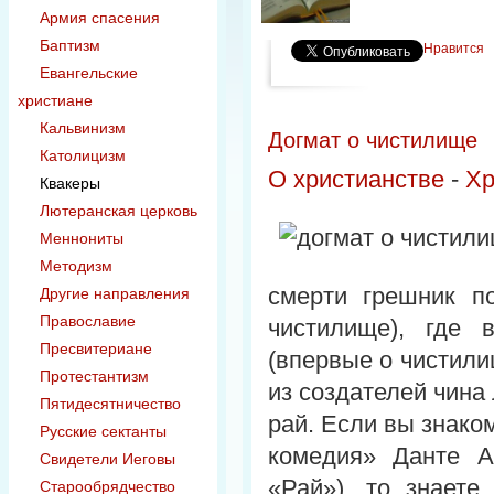
Армия спасения
Баптизм
Нравится
Евангельские
христиане
Кальвинизм
Догмат о чистилище
Католицизм
О христианстве
-
Хр
Квакеры
Лютеранская церковь
Меннониты
Методизм
смерти грешник п
Другие направления
Православие
чистилище), где 
Пресвитериане
(впервые о чистили
Протестантизм
из создателей чина
Пятидесятничество
рай. Если вы знако
Русские сектанты
комедия» Данте А
Свидетели Иеговы
«Рай»), то знаете
Старообрядчество