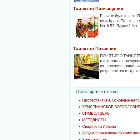
Таинство Причащения
Если не будете есть 
пить Крови Его, то не
Ин. 6:53. Ядущий Мо...
Таинство Покаяния
ПОНЯТИЕ О ТАИНСТВЕ
в котором исповедующ
изъявлении прощения
разрешается от грехов
Популярные cтатьи
Протестантизм. Основные нап
ХРИСТИАНСКОЕ БОГОСЛОВИ
СИМВОЛ ВЕРЫ
МЕТОДИСТЫ
Свидетели Иеговы
Азбука православного христиан
Христианство