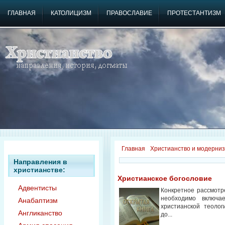
ГЛАВНАЯ
КАТОЛИЦИЗМ
ПРАВОСЛАВИЕ
ПРОТЕСТАНТИЗМ
Главная
Христианство и модерни
Направления в
христианстве:
Христианское богословие
Адвентисты
Конкретное рассмотр
необходимо включа
Анабаптизм
христианской теолог
Англиканство
до...