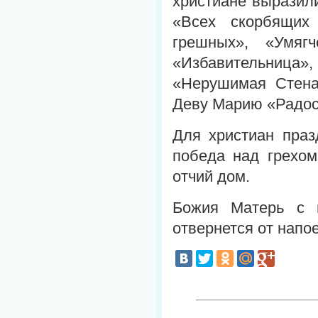
христиане выразил
«Всех скорбящих
грешных», «Умяг
«Избавительниц
«Нерушимая Стена
Деву Марию «Радос
Для христиан праз
победа над грехом
отчий дом.
Божия Матерь с 
отвернется от напо