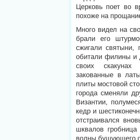
Церковь поет во в
похоже на прощание
Много видел на св
брали его штурмо
сжигали святыни, 
обитали филины и 
своих скакунах 
закованные в латы
плиты мостовой сто
города сменяли др
Византии, полумес
кедр и шестиконеч
отстраивался внов
шквалов гробница
волны бушующего о