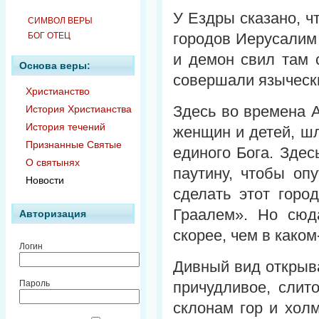
У Ездры сказано, ч
СИМВОЛ ВЕРЫ
городов Иерусалим 
БОГ ОТЕЦ
и демон свил там 
Основа веры:
совершали языческ
Христианство
Здесь во времена А
История Христианства
История течений
женщин и детей, шл
Признанные Святые
единого Бога. Здес
О святынях
паутину, чтобы оп
Новости
сделать этот горо
Граалем». Но сюд
Авторизация
скорее, чем в каком
Логин
Дивный вид открыв
причудливое, слит
Пароль
склонам гор и хол