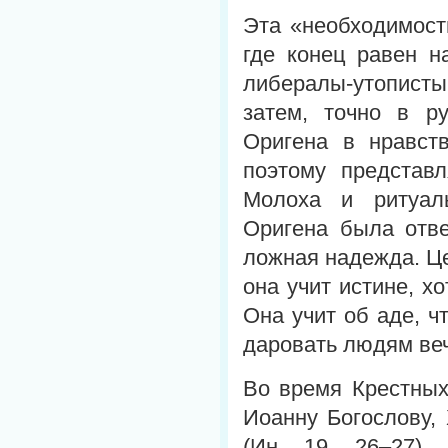
Эта «необходимост
где конец равен н
либералы-утопист
затем, точно в р
Оригена в нравст
поэтому представ
Молоха и ритуал
Оригена была отве
ложная надежда. Це
она учит истине, х
Она учит об аде, ч
даровать людям в
Во время Крестных
Иоанну Богослову,
(Ин. 19, 26–27).