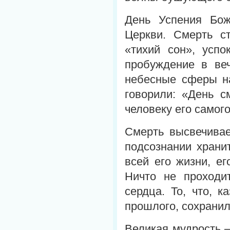
День Успения Бож
Церкви. Смерть с
«тихий сон», успо
пробуждение в веч
небесные сферы н
говорили: «День с
человеку его самого
Смерть высвечивае
подсознании храни
всей его жизни, е
Ничто не проходи
сердца. То, что, 
прошлого, сохранил
Великая мудрость 