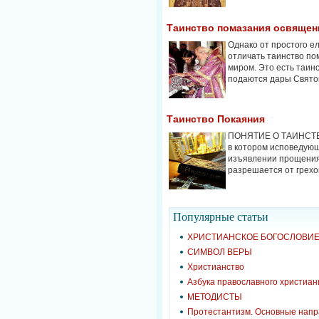
Таинство помазания освяще
Однако от простого 
отличать таинство п
миром. Это есть таин
подаются дары Святого
Таинство Покаяния
ПОНЯТИЕ О ТАИНСТВЕ
в котором исповедующ
изъявлении прощения
разрешается от грехов
Популярные cтатьи
ХРИСТИАНСКОЕ БОГОСЛОВИ
СИМВОЛ ВЕРЫ
Христианство
Азбука православного христиан
МЕТОДИСТЫ
Протестантизм. Основные нап