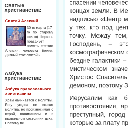
спасении человечес
Святые
христианства:
концах земли. В И
надписью «Центр м
Святой Алексий
у тех, кто под це
30-го марта (17-
го по старому
точку. Между тем
стилю) Церковь
празднует
Господень, – эт
память святого
Алексия, человека Божия.
космографическом 
Дивный этот святой и ...
бездне галактики –
мистическом знач
Азбука
Христос Спасител
христианства:
демоном, поэтому З
Азбука православного
христианина
Иерусалим как б
Храм начинается с молитвы.
противостояния, яр
Богу угодна не всякая
молитва, но произносимая с
преступный, город
верой, пониманием и в
правильном состоянии духа.
которые за плату п
Поэтому пе...