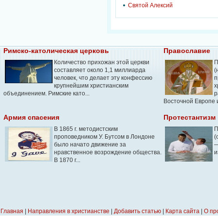
Святой Алексий
Римско-католическая церковь
Православие
Количество прихожан этой церкви
П
составляет около 1,1 миллиарда
(
человек, что делает эту конфессию
п
крупнейшим христианским
х
объединением. Римские като...
р
Восточной Европе и
Армия спасения
Протестантизм
В 1865 г. методистским
П
проповедником У. Бутсом в Лондоне
(
было начато движение за
—
нравственное возрождение общества.
и
В 1870 г...
Главная
|
Направления в христианстве
|
Добавить статью
|
Карта сайта
|
О пр