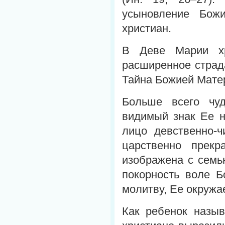
усыновление Бож
христиан.
В Деве Марии хр
расширенное страд
Тайна Божией Матер
Больше всего чу
видимый знак Ее н
лицо девственно-ч
царственно прек
изображена с семь
покорность воле Б
молитву, Ее окружа
Как ребенок назы