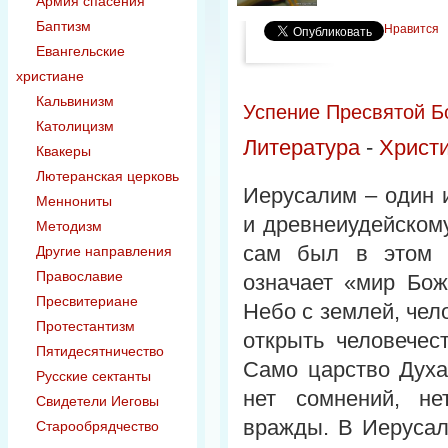
Армия спасения
Баптизм
Нравится
Евангельские
христиане
Кальвинизм
Успение Пресвятой Бо
Католицизм
Литература
-
Христ
Квакеры
Лютеранская церковь
Иерусалим – один 
Меннониты
и древнеиудейском
Методизм
сам был в этом 
Другие направления
Православие
означает «мир Бож
Пресвитериане
Небо с землей, чел
Протестантизм
открыть человечес
Пятидесятничество
Само царство Духа
Русские сектанты
нет сомнений, не
Свидетели Иеговы
вражды. В Иерусал
Старообрядчество