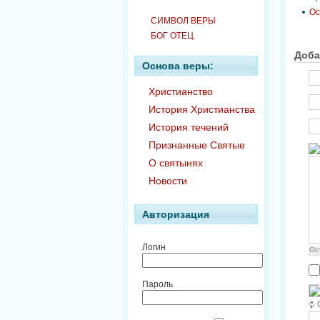
Ос
СИМВОЛ ВЕРЫ
БОГ ОТЕЦ
Доба
Основа веры:
Христианство
История Христианства
История течений
Признанные Святые
О святынях
Новости
Авторизация
Логин
Ос
Пароль