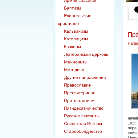
Армия спасения
Баптизм
Евангельские
христиане
Кальвинизм
Пра
Католицизм
Напр
Квакеры
Лютеранская церковь
Меннониты
Методизм
Другие направления
Православие
Пресвитериане
Протестантизм
Пятидесятничество
Русские сектанты
нача
Свидетели Иеговы
1925 
пере
Старообрядчество
«обно