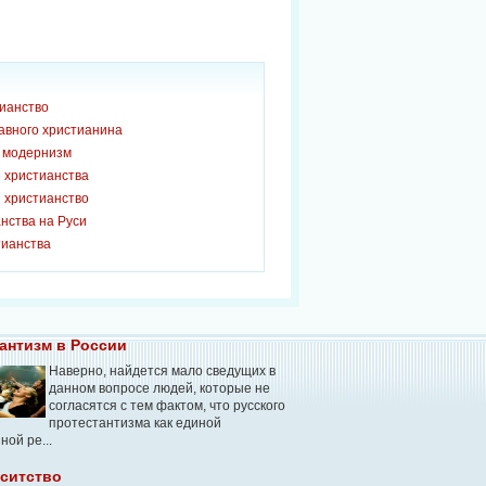
тианство
авного христианина
и модернизм
 христианства
 христианство
нства на Руси
тианства
антизм в России
Наверно, найдется мало сведущих в
данном вопросе людей, которые не
согласятся с тем фактом, что русского
протестантизма как единой
ой ре...
ситство