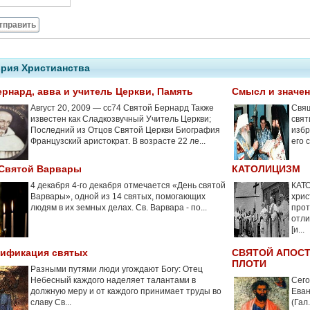
тправить
рия Христианства
ернард, авва и учитель Церкви, Память
Смысл и значе
Август 20, 2009 — cc74 Святой Бернард Также
Свящ
известен как Сладкозвучный Учитель Церкви;
свят
Последний из Отцов Святой Церкви Биография
избр
Французский аристократ. В возрасте 22 ле...
его 
 Святой Варвары
КАТОЛИЦИЗМ
4 декабря 4-го декабря отмечается «День святой
КАТО
Варвары», одной из 14 святых, помогающих
хрис
людям в их земных делах. Св. Варвара - по...
прот
отли
[и...
сификация святых
СВЯТОЙ АПОСТ
ПЛОТИ
Разными путями люди угождают Богу: Отец
Небесный каждого наделяет талантами в
Сего
должную меру и от каждого принимает труды во
Еван
славу Св...
(Гал