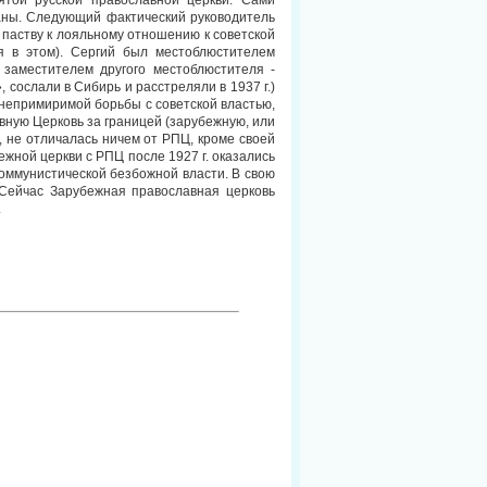
ятой русской православной церкви. Сами
ваны. Следующий фактический руководитель
паству к лояльному отношению к советской
я в этом). Сергий был местоблюстителем
 заместителем другого местоблюстителя -
сослали в Сибирь и расстреляли в 1937 г.)
 непримиримой борьбы с советской властью,
вную Церковь за границей (зарубежную, или
, не отличалась ничем от РПЦ, кроме своей
ной церкви с РПЦ после 1927 г. оказались
коммунистической безбожной власти. В свою
 Сейчас Зарубежная православная церковь
.