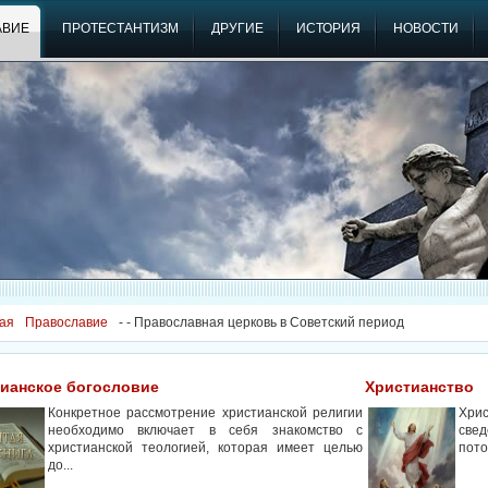
АВИЕ
ПРОТЕСТАНТИЗМ
ДРУГИЕ
ИСТОРИЯ
НОВОСТИ
ая
Православие
-
- Православная церковь в Советский период
ианское богословие
Христианство
Конкретное рассмотрение христианской религии
Хри
необходимо включает в себя знакомство с
свед
христианской теологией, которая имеет целью
пото
до...