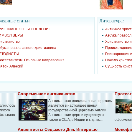
лярные cтатьи
Литература:
РИСТИАНСКОЕ БОГОСЛОВИЕ
Античное хрис
ИМВОЛ ВЕРЫ
Азбука правосл
ристианство
Христианство 
бука православного христианина
Происхождение
ЕТОДИСТЫ
Реинкарнация и
ротестантизм. Основные направления
Начало христиа
вятой Алексий
Сущность хрис
Современное англиканство
Протест
Англиканская епископальная церковь
полнилось
является в настоящее время
ликого
государственной церковью Англии.
Кальвина.
Англиканские церкви существуют
также в США, в Индии и г. д., вс...
оформленн
Адвентисты Седьмого Дня. Интервью
Монофи