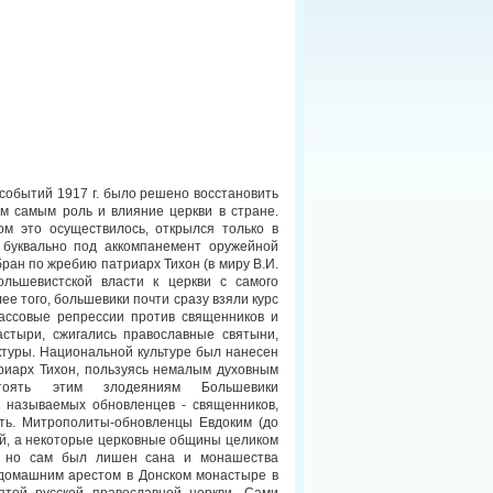
 событий 1917 г. было решено восстановить
м самым роль и влияние церкви в стране.
м это осуществилось, открылся только в
, буквально под аккомпанемент оружейной
бран по жребию патриарх Тихон (в миру В.И.
ольшевистской власти к церкви с самого
ее того, большевики почти сразу взяли курс
ассовые репрессии против священников и
стыри, сжигались православные святыни,
туры. Национальной культуре был нанесен
иарх Тихон, пользуясь немалым духовным
стоять этим злодеяниям Большевики
к называемых обновленцев - священников,
ть. Митрополиты-обновленцы Евдоким (до
тей, а некоторые церковные общины целиком
, но сам был лишен сана и монашества
 домашним арестом в Донском монастыре в