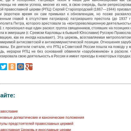
ве, где и похоронен. Патриарх Тихон в наши дни канонизирован как св
ленцы не имели успеха, многие из них, в свою очередь, были репрессиро
ой православной церкви (РПЦ) Сергий Старогородский (1867—1944) призвал 
ти (короткое время он сам примыкал к обновленцам, но позже раскаялс
енным главой в отсутствии патриарха) патриаршего престола (до 1937 г
полита Петра, которого арестовали за «контрреволюционную деятельность», 
1 г. произошел еще один раскол: группа священников, стоявших на позициях
ла в эмиграции (г. Сремски Карловцы в бывшей Югославии) Русскую Правосла
вацкую, как ее иногда называют). Эта церковь, возглавляемая митрополитом
миримой антисоветской и антикоммунистической позиции. Отношения зарубеж
ваны. Ее деятели считали, что РПЦ в Советской России пошла на поводу у 
едь, иерархи РПЦ не без оснований обвиняли «зарубежников» в расколе.
изировала свою деятельность в России и имеет приходы в некоторых городах
айте:
авославие
новные догматические и канонические положения
тулы предстоятелей православных церквей
авославная Церковь и инославные церкви