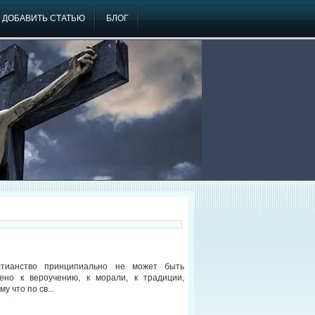
ДОБАВИТЬ СТАТЬЮ
БЛОГ
стианство принципиально не может быть
ено к вероучению, к морали, к традиции,
му что по св...