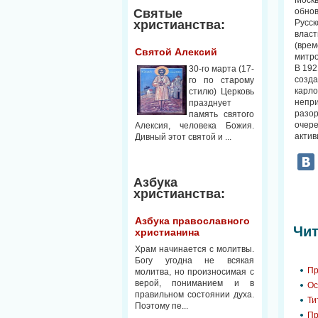
Моск
Святые
обнов
христианства:
Русск
влас
(врем
Святой Алексий
митро
В 192
30-го марта (17-
созда
го по старому
карло
стилю) Церковь
непри
празднует
разор
память святого
очер
Алексия, человека Божия.
актив
Дивный этот святой и ...
Азбука
христианства:
Азбука православного
Чит
христианина
Храм начинается с молитвы.
Богу угодна не всякая
Пр
молитва, но произносимая с
верой, пониманием и в
Ос
правильном состоянии духа.
Ти
Поэтому пе...
Пр