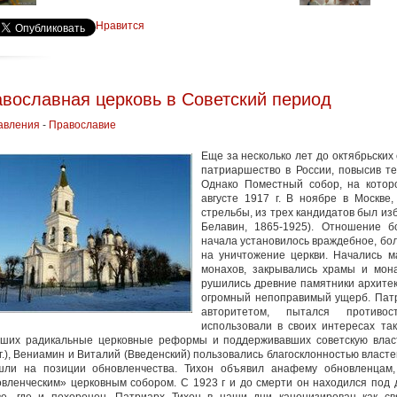
Нравится
вославная церковь в Советский период
авления
-
Православие
Еще за несколько лет до октябрьских
патриаршество в России, повысив те
Однако Поместный собор, на которо
августе 1917 г. В ноябре в Москве
стрельбы, из трех кандидатов был из
Белавин, 1865-1925). Отношение б
начала установилось враждебное, бол
на уничтожение церкви. Начались м
монахов, закрывались храмы и мона
рушились древние памятники архитек
огромный непоправимый ущерб. Патр
авторитетом, пытался противо
использовали в своих интересах та
вших радикальные церковные реформы и поддерживавших советскую влас
г.), Вениамин и Виталий (Введенский) пользовались благосклонностью влас
шли на позиции обновленчества. Тихон объявил анафему обновленцам
вленческим» церковным собором. С 1923 г и до смерти он находился под