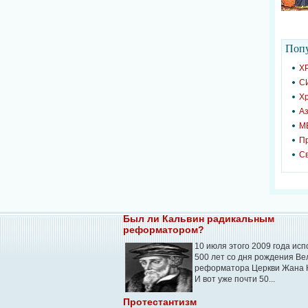
Попу
Х
С
Х
Аз
М
П
С
Был ли Кальвин радикальным
реформатором?
10 июля этого 2009 года ис
500 лет со дня рождения Ве
реформатора Церкви Жана 
И вот уже почти 50...
Протестантизм