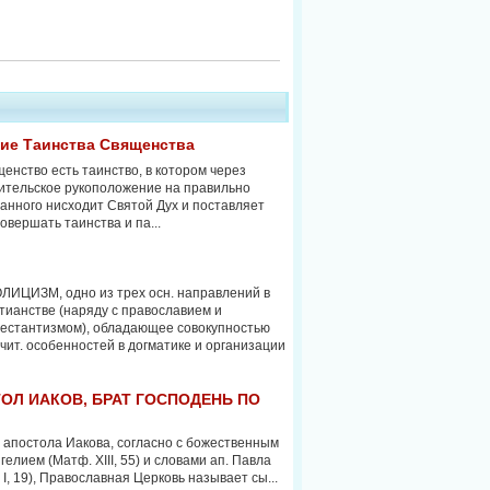
ние Таинства Священства
енство есть таинство, в котором через
ительское рукоположение на правильно
анного нисходит Святой Дух и поставляет
совершать таинства и па...
ЛИЦИЗМ, одно из трех осн. направлений в
тианстве (наряду с православием и
естантизмом), обладающее совокупностью
чит. особенностей в догматике и организации
ОЛ ИАКОВ, БРАТ ГОСПОДЕНЬ ПО
 апостола Иакова, согласно с божественным
гелием (Матф. XIII, 55) и словами ап. Павла
. I, 19), Православная Церковь называет сы...