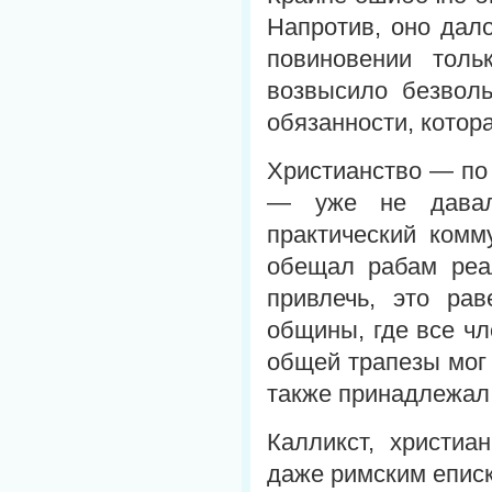
Напротив, оно дал
повиновении толь
возвысило безволь
обязанности, котор
Христианство — по
— уже не давал
практический комм
обещал рабам реа
привлечь, это рав
общины, где все чл
общей трапезы мог 
также принадлежал
Калликст, христиа
даже римским епис