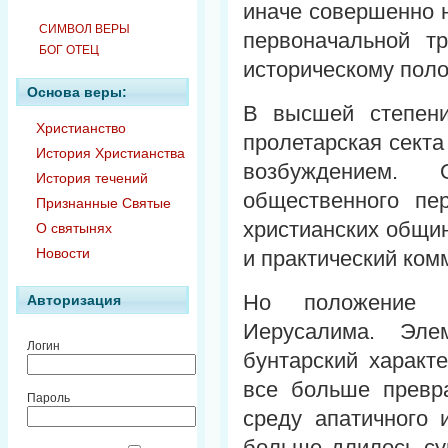
иначе совершенно 
СИМВОЛ ВЕРЫ
первоначальной т
БОГ ОТЕЦ
историческому поло
Основа веры:
В высшей степен
Христианство
пролетарская сект
История Христианства
возбуждением. 
История течений
общественного п
Признанные Святые
христианских общин
О святынях
Новости
и практический ком
Но положение с
Авторизация
Иерусалима. Эле
Логин
бунтарский характ
все больше превр
Пароль
среду апатичного 
больше длилось су