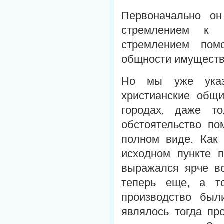
Первоначально о
стремлением к у
стремлением пом
общности имуществ
Но мы уже указы
христианские общ
городах, даже т
обстоятельство п
полном виде. Как 
исходном пункте п
выражался ярче вс
теперь еще, а т
производство был
являлось тогда пр