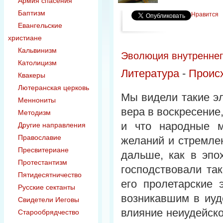
Армия спасения
Баптизм
Нравится
Евангельские
христиане
Кальвинизм
Эволюция внутреннег
Католицизм
Литература
-
Проис
Квакеры
Лютеранская церковь
Мы видели такие эл
Меннониты
вера в воскресение
Методизм
и что народные м
Другие направления
Православие
желаний и стремле
Пресвитериане
дальше, как в эпо
Протестантизм
господствовали та
Пятидесятничество
его пролетарские
Русские сектанты
возникавшим в иуд
Свидетели Иеговы
влияние неиудейско
Старообрядчество