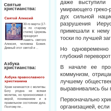
даже выступили 
Святые
христианства:
умирающего греко-р
дух сильной наци
Святой Алексий
разрушения Иеру
30-го марта (17-
го по старому
примешали к нему 
стилю) Церковь
празднует
тоски по лучшей за
память святого
Алексия, человека Божия.
Но одновременно
Дивный этот святой и ...
глубокий переворот
Азбука
В начале ее про
христианства:
коммунизм, отрица
Азбука православного
лучшему обществен
христианина
Храм начинается с молитвы.
выравнивались бы 
Богу угодна не всякая
молитва, но произносимая с
Первоначально хри
верой, пониманием и в
правильном состоянии духа.
организацией, если
Поэтому пе...