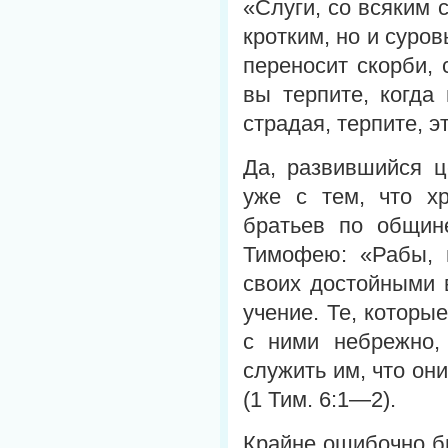
«Слуги, со всяким 
кротким, но и суров
переносит скорби, 
вы терпите, когда
страдая, терпите, э
Да, развившийся ц
уже с тем, что х
братьев по общин
Тимофею: «Рабы, 
своих достойными 
учение. Те, котор
с ними небрежно,
служить им, что он
(1 Тим. 6:1—2).
Крайне ошибочно бы