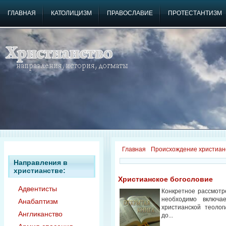
ГЛАВНАЯ
КАТОЛИЦИЗМ
ПРАВОСЛАВИЕ
ПРОТЕСТАНТИЗМ
Главная
Происхождение христиан
Направления в
христианстве:
Христианское богословие
Адвентисты
Конкретное рассмотр
необходимо включа
Анабаптизм
христианской теолог
Англиканство
до...