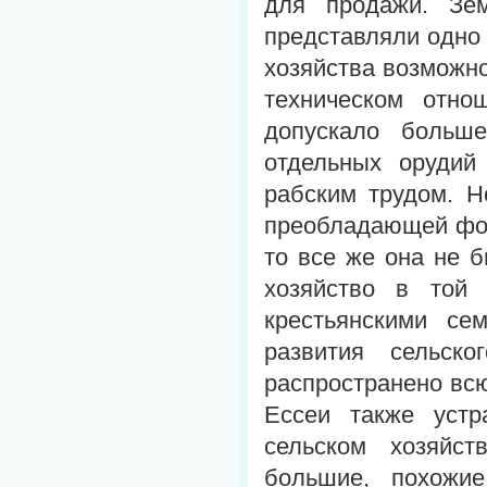
для продажи. Зем
представляли одно 
хозяйства возможно
техническом отно
допускало больш
отдельных орудий
рабским трудом. Н
преобладающей фор
то все же она не 
хозяйство в той
крестьянскими се
развития сельск
распространено всю
Ессеи также устр
сельском хозяйс
большие, похожие