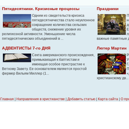
Пятидесятники. Кризисные процессы
Праздники
Одним из свидетельств кризиса
П
пятидесятничества стало неуклонное
н
сокращение количества сельских
д
обществ, снижение уровня их
Е
религиозной активности. Уменьшение числа
л
пятидесятнических объединений в ...
важные памятные д
АДВЕНТИСТЫ 7-го ДНЯ
Лютер Мартин
Секта американского происхождения,
Р
примыкающая к баптистам и
У
имеющая особое пристрастие к
Г
Ветхому Завету. Ее основателем является простой
П
фермер Вильям Миллер (1...
«
христианскому дв...
Главная
|
Направления в христианстве
|
Добавить статью
|
Карта сайта
|
О пр