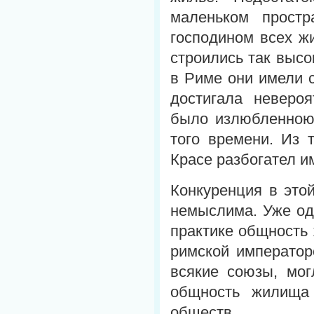
маленьком простр
господином всех ж
строились так высо
в Риме они имели с
достигала неверо
было излюбленною
того времени. Из 
Красе разбогател и
Конкуренция в это
немыслима. Уже од
практике общность 
римской император
всякие союзы, мог
общность жилища 
обществ.