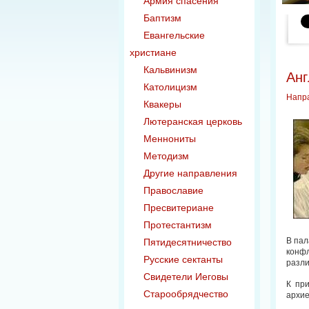
Армия спасения
Баптизм
Евангельские
христиане
Кальвинизм
Анг
Католицизм
Напр
Квакеры
Лютеранская церковь
Меннониты
Методизм
Другие направления
Православие
Пресвитериане
Протестантизм
В пал
Пятидесятничество
конф
Русские сектанты
разл
Свидетели Иеговы
К пр
Старообрядчество
архие