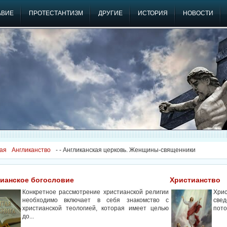
АВИЕ
ПРОТЕСТАНТИЗМ
ДРУГИЕ
ИСТОРИЯ
НОВОСТИ
ая
Англиканство
-
- Англиканская церковь. Женщины-священники
ианское богословие
Христианство
Конкретное рассмотрение христианской религии
Хри
необходимо включает в себя знакомство с
свед
христианской теологией, которая имеет целью
пото
до...