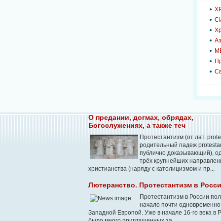
Х
С
Х
Аз
М
П
С
О предании, догмах, обрядах,
Богослужениях, а также теч
Протестантизм (от лат. prote
родительный падеж protestan
публично доказывающий), о
трёх крупнейших направлен
христианства (наряду с католицизмом и пр...
Лютеранство. Протестантизм в Росс
Протестантизм в России по
начало почти одновременно
Западной Европой. Уже в начале 16-го века в 
было много приглашенных за...