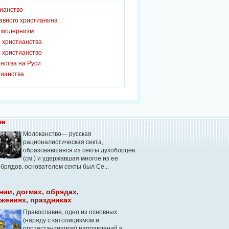
тианство
авного христианина
и модернизм
 христианства
 христианство
нства на Руси
тианства
не
Молоканство— русская
рационалистическая секта,
образовавшаяся из секты духоборцев
(см.) и удержавшая многое из ее
обрядов. основателем секты был Се...
нии, догмах, обрядах,
жениях, праздниках
Православие, одно из основных
(наряду с католицизмом и
протестантизмом) направлений в