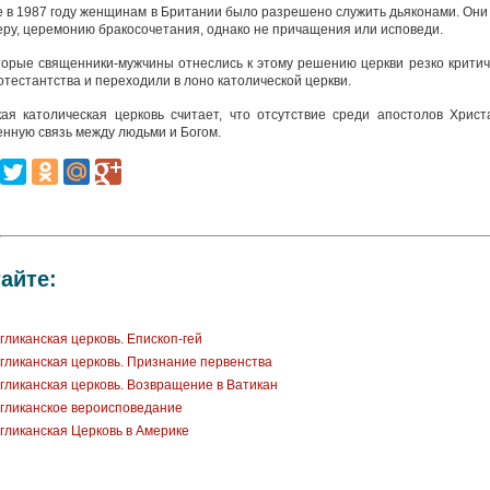
 в 1987 году женщинам в Британии было разрешено служить дьяконами. Они 
ру, церемонию бракосочетания, однако не причащения или исповеди.
орые священники-мужчины отнеслись к этому решению церкви резко критиче
отестантства и переходили в лоно католической церкви.
кая католическая церковь считает, что отсутствие среди апостолов Хри
нную связь между людьми и Богом.
айте:
гликанская церковь. Епископ-гей
гликанская церковь. Признание первенства
гликанская церковь. Возвращение в Ватикан
гликанское вероисповедание
гликанская Церковь в Америке