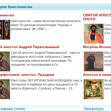
рия Христианства
ианство
СВЯТОЙ АПОСТ
ПЛОТИ
Христианство - самая многочисленная религия в
мире. По данным энциклопедии “Народы и
Сего
религии мира” (М..1998, с...
Еван
(Гал
й апостол Андрей Первозванный
Матрёна Моско
Святой апостол Андрей Первозванный - один из
Матр
двенадцати апостолов, избранных Самим
нояб
Господом для евангельской проповеди. По
уезд
преданию, он проповедовал в Ск...
губе
арфоломей, апостол. Праздник
Апостол и еван
Filed Under ЛИТУРГИЧЕСКИЙ КАЛЕНДАРЬ I век; в
Во в
Эптернахе и Камбраи его день празднуется 25
пров
августа (Epternach, Cambrai), в Персии – 13...
была
лярные cтатьи
Литература: