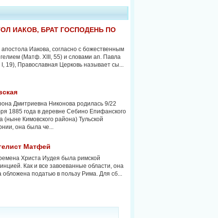
ОЛ ИАКОВ, БРАТ ГОСПОДЕНЬ ПО
 апостола Иакова, согласно с божественным
гелием (Матф. XIII, 55) и словами ап. Павла
. I, 19), Православная Церковь называет сы...
вская
она Дмитриевна Никонова родилась 9/22
ря 1885 года в деревне Себино Епифанского
а (ныне Кимовского района) Тульской
рнии, она была че...
гелист Матфей
ремена Христа Иудея была римской
инцией. Как и все завоеванные области, она
 обложена податью в пользу Рима. Для сб...