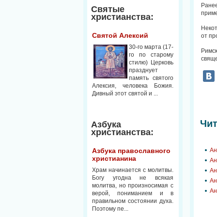
Ранее
Святые
приме
христианства:
Некот
Святой Алексий
от пр
30-го марта (17-
Римс
го по старому
свяще
стилю) Церковь
празднует
память святого
Алексия, человека Божия.
Дивный этот святой и ...
Чит
Азбука
христианства:
Азбука православного
Ан
христианина
Ан
Храм начинается с молитвы.
Ан
Богу угодна не всякая
Ан
молитва, но произносимая с
Ан
верой, пониманием и в
правильном состоянии духа.
Поэтому пе...