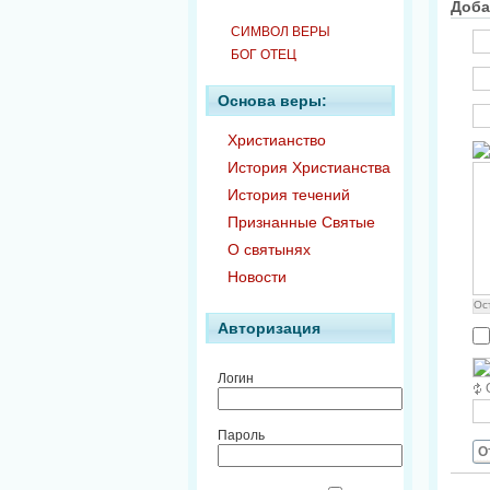
Доба
СИМВОЛ ВЕРЫ
БОГ ОТЕЦ
Основа веры:
Христианство
История Христианства
История течений
Признанные Святые
О святынях
Новости
Ос
Авторизация
Логин
Пароль
О