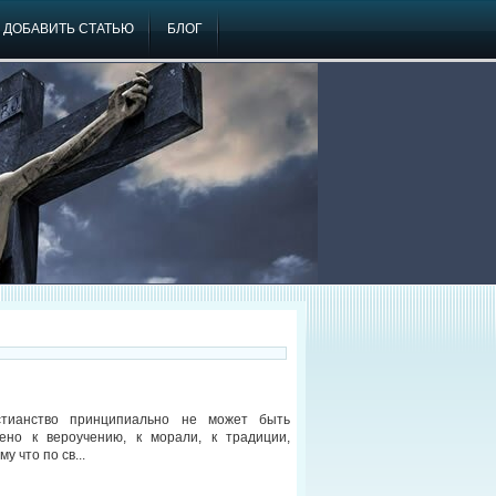
ДОБАВИТЬ СТАТЬЮ
БЛОГ
стианство принципиально не может быть
ено к вероучению, к морали, к традиции,
му что по св...