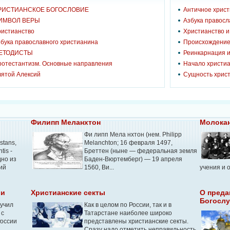
РИСТИАНСКОЕ БОГОСЛОВИЕ
Античное хрис
ИМВОЛ ВЕРЫ
Азбука правосл
ристианство
Христианство 
бука православного христианина
Происхождение
ЕТОДИСТЫ
Реинкарнация и
ротестантизм. Основные направления
Начало христиа
вятой Алексий
Сущность хрис
Филипп Меланхтон
Молока
Фи липп Мела нхтон (нем. Philipp
stans,
Melanchton; 16 февраля 1497,
tis -
Бреттен (ныне — федеральная земля
дно из
Баден-Вюртемберг) — 19 апреля
ий
1560, Ви...
учения и 
ии
Христианские секты
О преда
Богослу
лучил
Как в целом по России, так и в
 с
Татарстане наиболее широко
России
представлены христианские секты.
Сразу надо отметить неправильность