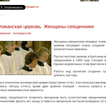
Нравится
ликанская церковь. Женщины-священники
авления
-
Англиканство
Женщины-священники впервые появили
церковь обсуждает планы создания 
исключительно мужчины.
Протестантская церковь в Британии 
священников в 1994 году. Сегодня 
Однако недовольных этим фактом их к
Работа над проектом создания суг
длились три года.
ату епископов англиканской церкви представлен отчет, в котором рассматр
ликта. Авторы отчета, кроме двух крайних позиций - полного запрета 
ичные компромиссные варианты.
имеру, предлагается позволить женщинам быть ассистентами священников
пископами. Десять лет назад 12 марта в священный сан были возведены 32