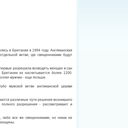
сь в Британии в 1994 году. Англиканская
отдельной ветви, где священниками будут
впервые разрешила возводить женщин в сан
в Британии их насчитывается более 1200.
оллег-мужчин - еще больше.
убо мужской ветви англиканской церкви
иваются различные пути решения возникшего
и полного разрешения - рассматривают и
, либо все же священниками, но никак не
 женщины.