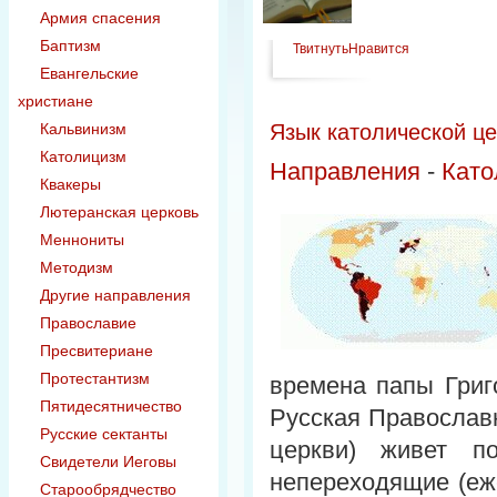
Армия спасения
Баптизм
Твитнуть
Нравится
Евангельские
христиане
Кальвинизм
Язык католической ц
Католицизм
Направления
-
Като
Квакеры
Лютеранская церковь
Меннониты
Методизм
Другие направления
Православие
Пресвитериане
Протестантизм
времена папы Григо
Пятидесятничество
Русская Православн
Русские сектанты
церкви) живет п
Свидетели Иеговы
непереходящие (еже
Старообрядчество