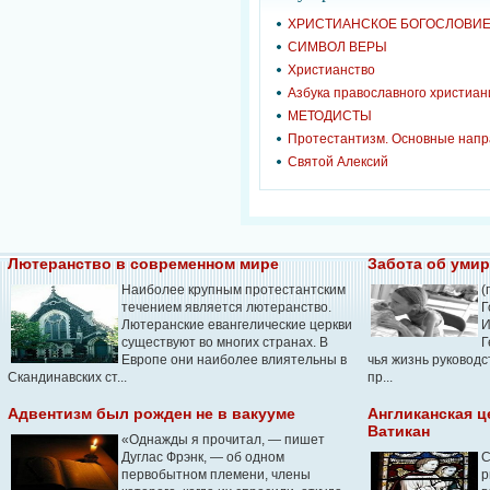
ХРИСТИАНСКОЕ БОГОСЛОВИ
СИМВОЛ ВЕРЫ
Христианство
Азбука православного христиан
МЕТОДИСТЫ
Протестантизм. Основные нап
Святой Алексий
Лютеранство в современном мире
Забота об уми
Наиболее крупным протестантским
(
течением является лютеранство.
Г
Лютеранские евангелические церкви
И
существуют во многих странах. В
Г
Европе они наиболее влиятельны в
чья жизнь руководс
Скандинавских ст...
пр...
Адвентизм был рожден не в вакууме
Англиканская ц
Ватикан
«Однажды я прочитал, — пишет
Дуглас Фрэнк, — об одном
С
первобытном племени, члены
р