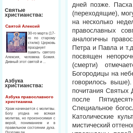
дней позже. Пасха
Святые
(переходящие), мог
христианства:
на несколько неде
Святой Алексий
православных сов
30-го марта (17-
аналогичны правос
го по старому
стилю) Церковь
Петра и Павла и т.
празднует
память святого
посвящен непороч
Алексия, человека Божия.
Дивный этот святой и ...
(смерти) отмечае
Богородицы на небе
Азбука
говорилось выше).
христианства:
почитания Святых Д
Азбука православного
после Пятидеся
христианина
Специальное богос
Храм начинается с молитвы.
Богу угодна не всякая
Католические кул
молитва, но произносимая с
верой, пониманием и в
мистический оттенок
правильном состоянии духа.
Поэтому пе...