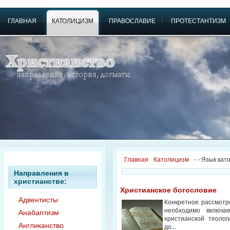
ГЛАВНАЯ
КАТОЛИЦИЗМ
ПРАВОСЛАВИЕ
ПРОТЕСТАНТИЗМ
Главная
Католицизм
-
- Язык кат
Направления в
христианстве:
Христианское богословие
Адвентисты
Конкретное рассмотр
необходимо включа
Анабаптизм
христианской теолог
Англиканство
до...