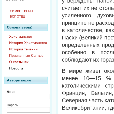
утверждены папой.
считает их не стол
СИМВОЛ ВЕРЫ
усиленного духов
БОГ ОТЕЦ
принципе не расхо
Основа веры:
в католичестве, ка
Христианство
Пасхи (Великий пос
История Христианства
определенных проду
История течений
особенно в посл
Признанные Святые
соблюдают их гораз
О святынях
Новости
В мире живет окол
менее 10—15 % н
Авторизация
католическими ст
Франция, Бельгия
Логин
Северная часть кат
Пароль
Великобритании, гд