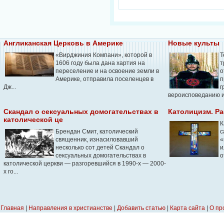
Англиканская Церковь в Америке
Новые культы
«Вирджиния Компани», которой в
Т
1606 году была дана хартия на
т
переселение и на освоение земли в
о
Америке, отправила поселенцев в
п
Дж...
г
вероисповеданию и 
Скандал о сексуальных домогательствах в
Католицизм. Р
католической це
К
Брендан Смит, католический
c
священник, изнасиловавший
«
несколько сот детей Скандал о
и
сексуальных домогательствах в
о
католической церкви — разгоревшийся в 1990-х — 2000-
х го...
Главная
|
Направления в христианстве
|
Добавить статью
|
Карта сайта
|
О пр