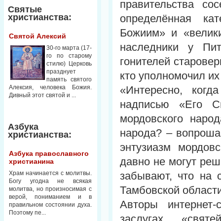
правительства со
Святые
христианства:
определённая ка
Божиим» и «велик
Святой Алексий
наследники у Пи
30-го марта (17-
го по старому
гонителей старовер
стилю) Церковь
празднует
кто уполномочил их
память святого
Алексия, человека Божия.
«Интересно, когд
Дивный этот святой и ...
надписью «Его С
мордовского народ
Азбука
народа? – вопроша
христианства:
энтузиазм мордов
Азбука православного
давно не могут реш
христианина
Храм начинается с молитвы.
забывают, что на 
Богу угодна не всякая
Тамбовской области
молитва, но произносимая с
верой, пониманием и в
Авторы интернет-
правильном состоянии духа.
Поэтому пе...
заслугах «свят