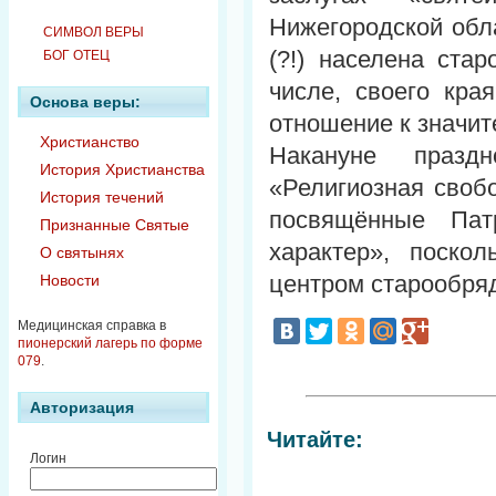
Нижегородской обла
СИМВОЛ ВЕРЫ
(?!) населена ста
БОГ ОТЕЦ
числе, своего кра
Основа веры:
отношение к значит
Христианство
Накануне праздн
История Христианства
«Религиозная своб
История течений
посвящённые Пат
Признанные Святые
характер», поскол
О святынях
центром старообря
Новости
Медицинская справка в
пионерский лагерь по форме
079
.
Авторизация
Читайте:
Логин