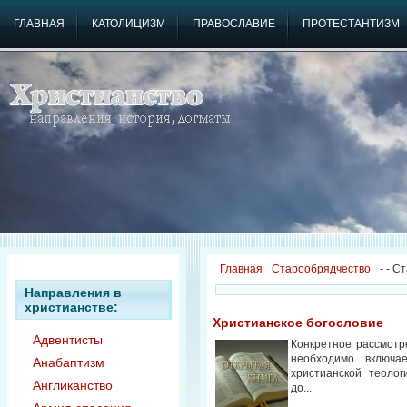
ГЛАВНАЯ
КАТОЛИЦИЗМ
ПРАВОСЛАВИЕ
ПРОТЕСТАНТИЗМ
Главная
Старообрядчество
-
- C
Направления в
христианстве:
Христианское богословие
Адвентисты
Конкретное рассмотр
необходимо включа
Анабаптизм
христианской теолог
Англиканство
до...