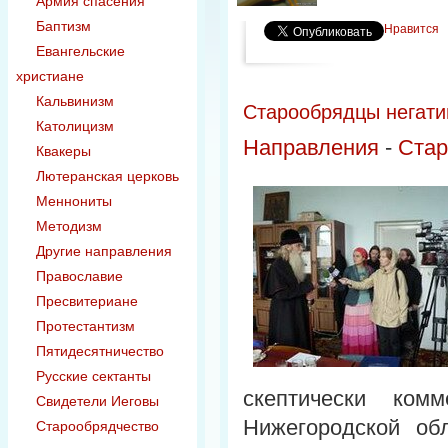
Армия спасения
Баптизм
Нравится
Евангельские
христиане
Кальвинизм
Cтарообрядцы негати
Католицизм
Направления
-
Стар
Квакеры
Лютеранская церковь
Меннониты
Методизм
Другие направления
Православие
Пресвитериане
Протестантизм
Пятидесятничество
Русские сектанты
скептически ком
Свидетели Иеговы
Нижегородской об
Старообрядчество