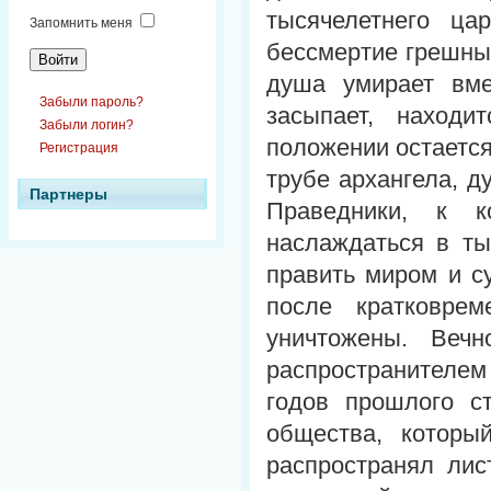
тысячелетнего ца
Запомнить меня
бессмертие грешных
душа умирает вме
Забыли пароль?
засыпает, находи
Забыли логин?
положении остается
Регистрация
трубе архангела, д
Партнеры
Праведники, к к
наслаждаться в ты
править миром и с
после кратковрем
уничтожены. Вечн
распространителем
годов прошлого ст
общества, которы
распространял лис