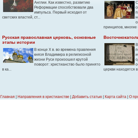
Англии. Как известно, развитию
С
Реформации способствовали два
с
импульса. Первый исходил от
п
светских властей, ст...
н
о
принципов, многие б
Русская православная церковь, основные
Восточнокатол
этапы истории
В
В конце X в. во времена правления
п
князя Владимира в религиозной
и
жизни Руси произошел крутой
о
поворот: христианство было принято
о
в ка...
церкви находятся в
Главная
|
Направления в христианстве
|
Добавить статью
|
Карта сайта
|
О пр