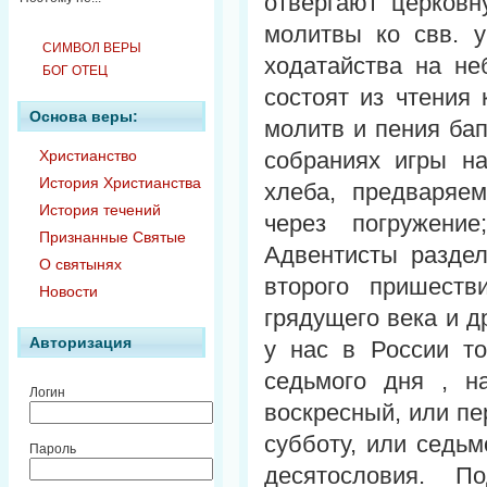
отвергают церковн
молитвы ко свв. 
СИМВОЛ ВЕРЫ
ходатайства на не
БОГ ОТЕЦ
состоят из чтения
Основа веры:
молитв и пения бап
Христианство
собраниях игры н
История Христианства
хлеба, предваряе
История течений
через погружени
Признанные Святые
Адвентисты разде
О святынях
второго пришеств
Новости
грядущего века и д
Авторизация
у нас в России т
седьмого дня , н
Логин
воскресный, или пе
субботу, или седьм
Пароль
десятословия. П