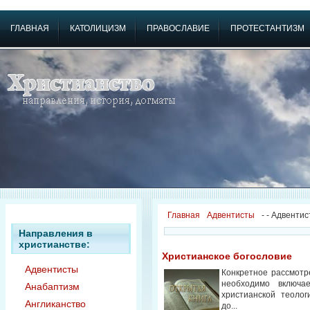
ГЛАВНАЯ
КАТОЛИЦИЗМ
ПРАВОСЛАВИЕ
ПРОТЕСТАНТИЗМ
Главная
Адвентисты
-
- Адвенти
Направления в
христианстве:
Христианское богословие
Адвентисты
Конкретное рассмотр
необходимо включа
Анабаптизм
христианской теолог
Англиканство
до...