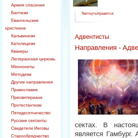
Армия спасения
Баптизм
Твитнуть
Нравится
Евангельские
христиане
Кальвинизм
Адвентисты
Католицизм
Направления
-
Адве
Квакеры
Лютеранская церковь
Меннониты
Методизм
Другие направления
Православие
Пресвитериане
Протестантизм
Пятидесятничество
Русские сектанты
сектах. В настоя
Свидетели Иеговы
является Гамбург.
Старообрядчество