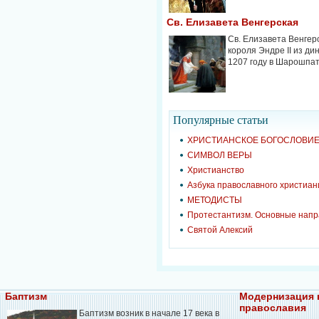
Св. Елизавета Венгерская
Св. Елизавета Венгерс
короля Эндре II из ди
1207 году в Шарошпатак
Популярные cтатьи
ХРИСТИАНСКОЕ БОГОСЛОВИ
СИМВОЛ ВЕРЫ
Христианство
Азбука православного христиан
МЕТОДИСТЫ
Протестантизм. Основные нап
Святой Алексий
Баптизм
Модернизация 
православия
Баптизм возник в начале 17 века в