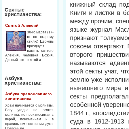
книжный склад по
Святые
Книги и листки в б
христианства:
между прочим, спец
Святой Алексий
языке журнал Масл
30-го марта (17-
признают толкуемо
го по старому
стилю) Церковь
совсем отвергают. 
празднует
память святого
второго пришеств
Алексия, человека Божия.
Дивный этот святой и ...
называются адвент
этой секты учат, ч
Азбука
землю уже исполни
христианства:
нынешнего мира и 
Азбука православного
секты предполагал
христианина
особенной уверенн
Храм начинается с молитвы.
Богу угодна не всякая
1844 г.; впоследст
молитва, но произносимая с
верой, пониманием и в
суда в 1912-1913 
правильном состоянии духа.
Поэтому пе...