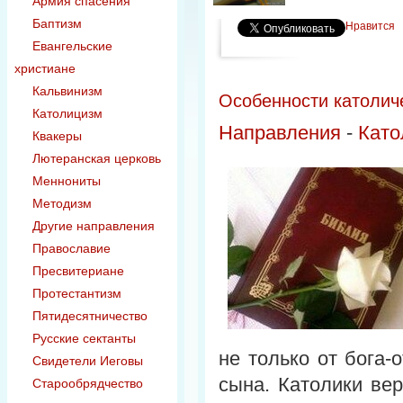
Армия спасения
Баптизм
Нравится
Евангельские
христиане
Кальвинизм
Особенности католич
Католицизм
Направления
-
Като
Квакеры
Лютеранская церковь
Меннониты
Методизм
Другие направления
Православие
Пресвитериане
Протестантизм
Пятидесятничество
Русские сектанты
не только от бога-
Свидетели Иеговы
сына. Католики вер
Старообрядчество