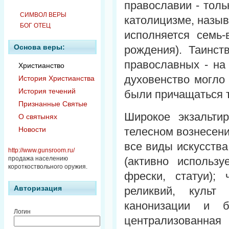
православии - толь
СИМВОЛ ВЕРЫ
католицизме, назыв
БОГ ОТЕЦ
исполняется семь-
Основа веры:
рождения). Таинст
православных - на
Христианство
духовенство могло
История Христианства
История течений
были причащаться 
Признанные Святые
Широкое экзальти
О святынях
Новости
телесном вознесен
все виды искусства
http://www.gunsroom.ru/
продажа населению
(активно использу
короткоствольного оружия.
фрески, статуи);
Авторизация
реликвий, культ
канонизации и б
Логин
централизованн