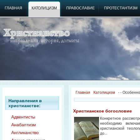
ГЛАВНАЯ
КАТОЛИЦИЗМ
ПРАВОСЛАВИЕ
ПРОТЕСТАНТИЗМ
Главная
Католицизм
-
- Особенно
Направления в
христианстве:
Христианское богословие
Адвентисты
Конкретное рассмотр
необходимо включа
Анабаптизм
христианской теолог
Англиканство
до...