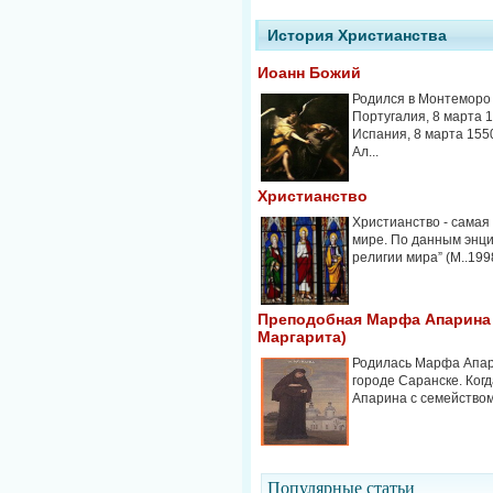
История Христианства
Иоанн Божий
Родился в Монтеморо 
Португалия, 8 марта 14
Испания, 8 марта 155
Ал...
Христианство
Христианство - самая
мире. По данным энц
религии мира” (М..1998,
Преподобная Марфа Апарина 
Маргарита)
Родилась Марфа Апар
городе Саранске. Когд
Апарина с семейством 
Популярные cтатьи