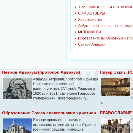
ХРИСТИАНСКОЕ БОГОСЛОВИ
СИМВОЛ ВЕРЫ
Христианство
Азбука православного христиан
МЕТОДИСТЫ
Протестантизм. Основные нап
Святой Алексий
Петров Аввакум (протопоп Аввакум)
Питер Экклз. 
Аввакум Петрович, протопоп Юрьевца
К
Поволжского, известный
п
расколоучитель XVII векА. Родился в
к
1620 или 1621 году в селе Григорове
ч
(теперешней Нижегородской гу...
п
ак...
Образование Союза евангельских христиан
ПРАВОСЛАВИЕ 
В конце прошлого - в начале
К
нынешнего столетий на юге Украины
п
возникают общины, имеющие
с