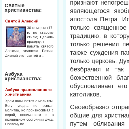
признают непогреш
Святые
христианства:
являющегося якоб
апостола Петра. И
Святой Алексий
только священное
30-го марта (17-
го по старому
традицию, в котор
стилю) Церковь
празднует
только решения пе
память святого
Алексия, человека Божия.
также суждения па
Дивный этот святой и ...
только церковь. Ду
безбрачия и так
Азбука
божественной бла
христианства:
обусловливает ег
Азбука православного
католиков.
христианина
Храм начинается с молитвы.
Своеобразно отпра
Богу угодна не всякая
молитва, но произносимая с
общие для христиа
верой, пониманием и в
правильном состоянии духа.
путем обливания
Поэтому пе...