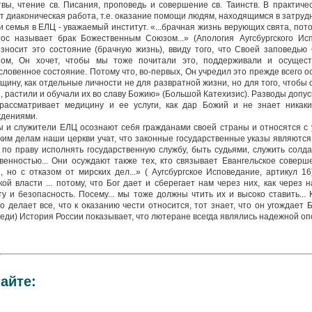
вы, чтение св. Писания, проповедь и совершение св. Таинств. В практиче
т диаконическая работа, т.е. оказание помощи людям, находящимся в затруд
и семья в ЕЛЦ - уважаемый институт. «...брачная жизнь верующих свята, по
ос называет брак Божественным Союзом...» (Апология Аугсбургского Испо
зносит это состояние (брачную жизнь), ввиду того, что Своей заповедью
зом, Он хочет, чтобы мы тоже почитали это, поддерживали и осущест
словенное состояние. Потому что, во-первых, Он учредил это прежде всего о
щину, как отдельные личности не для развратной жизни, но для того, чтобы
, растили и обучали их во славу Божию» (Большой Катехизис). Разводы допус
рассматривает медицину и ее услуги, как дар Божий и не знает никак
ждениями.
 и служители ЕЛЦ осознают себя гражданами своей страны и относятся с 
ким делам наши церкви учат, что законные государственные указы являются
 по праву исполнять государственную службу, быть судьями, служить солда
венностью... Они осуждают также тех, кто связывает Евангельское совер
, но с отказом от мирских дел...» ( Аугсбургское Исповедание, артикул 16
кой власти ... потому, что Бог дает и сберегает нам через них, как через
у и безопасность. Посему... мы тоже должны чтить их и высоко ставить...
о делает все, что к оказанию чести относится, тот знает, что он угождает Б
еди) История России показывает, что лютеране всегда являлись надежной оп
айте: