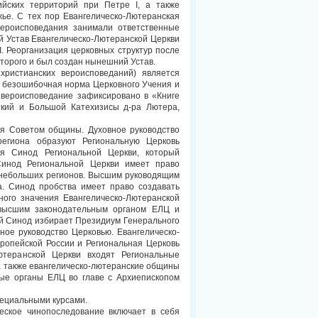
йских территорий при Петре I, а также
ье. С тех пор Евангелическо-Лютеранская
вероисповедания занимали ответственные
й Устав Евангелическо-Лютеранской Церкви
. Реорганизация церковных структур после
оторого и был создан нынешний Устав.
христианских вероисповеданий) является
я безошибочная норма Церковного Учения и
 вероисповедание зафиксировано в «Книге
ткий и Большой Катехизисы д-ра Лютера,
я Советом общины. Духовное руководство
егиона образуют Региональную Церковь
ся Синод Региональной Церкви, который
Синод Региональной Церкви имеет право
 небольших регионов. Высшим руководящим
а. Синод пробства имеет право создавать
го значения Евангелическо-Лютеранской
высшим законодательным органом ЕЛЦ и
ый Синод избирает Президиум Генерального
ное руководство Церковью. Евангелическо-
ропейской России и Региональная Церковь
ютеранской Церкви входят Региональные
 а также евангелическо-лютеранские общины
ные органы ЕЛЦ во главе с Архиепископом
пециальными курсами.
еское чинопоследование включает в себя