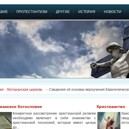
АВИЕ
ПРОТЕСТАНТИЗМ
ДРУГИЕ
ИСТОРИЯ
НОВОСТИ
ая
Лютеранская церковь
-
- Сведения об основах вероучения Евангелическ
ианское богословие
Христианство
Конкретное рассмотрение христианской религии
Хри
необходимо включает в себя знакомство с
свед
христианской теологией, которая имеет целью
пото
до...