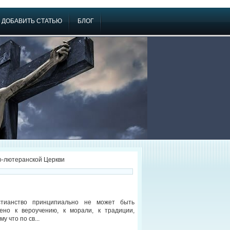
ДОБАВИТЬ СТАТЬЮ
БЛОГ
о-лютеранской Церкви
стианство принципиально не может быть
ено к вероучению, к морали, к традиции,
му что по св...