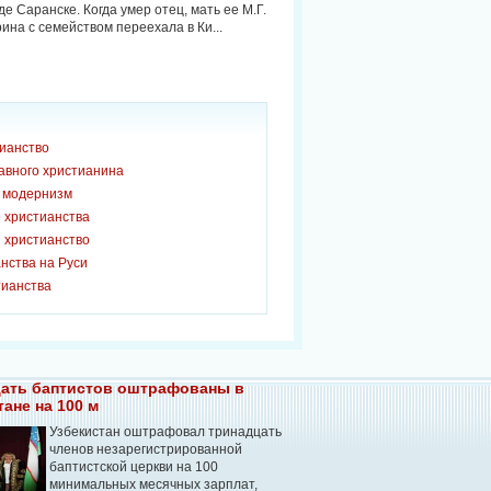
де Саранске. Когда умер отец, мать ее М.Г.
ина с семейством переехала в Ки...
тианство
авного христианина
и модернизм
 христианства
 христианство
нства на Руси
тианства
ать баптистов оштрафованы в
тане на 100 м
Узбекистан оштрафовал тринадцать
членов незарегистрированной
баптистской церкви на 100
минимальных месячных зарплат,