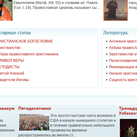
Евангелием (Матф. XIII, 55) и словами ап. Павла
горо
(Гал. I, 19), Православная Церковь называет сы...
Апар
лярные cтатьи
Литература:
РИСТИАНСКОЕ БОГОСЛОВИЕ
Античное хрис
ристианство
Азбука правосл
бука православного христианина
Христианство 
ИМВОЛ ВЕРЫ
Происхождение
ЕТОДИСТЫ
Реинкарнация и
вятой Алексий
Начало христиа
видетели Иеговы
Сущность хрис
Аввакум
Пятидесятники
Тринадц
Узбекис
Эта протестантская секта возникла в
ма
США в начале нынешнего столетия и
ния.
в течение сравнительно небольшого
 явление
промежутка времени
е
распространилась во многих ст...