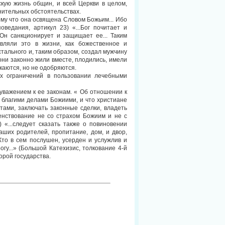
скую жизнь общин, и всей Церкви в целом,
нительных обстоятельствах.
тому что она освящена Словом Божьим... Ибо
ведания, артикул 23) «...Бог почитает и
 Он санкционирует и защищает ее... Таким
вляли это в жизни, как божественное и
стального и, таким образом, создал мужчину
 они законно жили вместе, плодились, имели
каются, но не одобряются.
их ограничений в пользовании лечебными
уважением к ее законам. « Об отношении к
 благими делами Божиими, и что христиане
тами, заключать законные сделки, владеть
шенствование не со страхом Божиим и не с
) «...следует сказать также о повиновении
 наших родителей, пропитание, дом, и двор,
 Кто в сем послушен, усерден и услужлив и
огу...» (Большой Катехизис, толкование 4-й
орой государства.