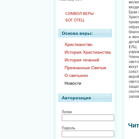
молит
входи
Брак 
СИМВОЛ ВЕРЫ
Христ
БОГ ОТЕЦ
прево
обра
благо
Основа веры:
и жен
детей
Христианство
ЕЛЦ 
История Христианства
учре
Члены
История течений
светс
могут
Признанные Святые
собст
О святынях
верой
светс
Новости
защит
охотн
запов
Авторизация
Логин
Чит
Пароль