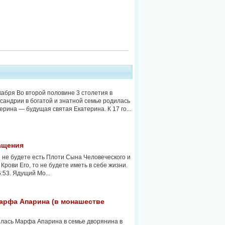
кабря Во второй половине 3 столетия в
сандрии в богатой и знатной семье родилась
ерина — будущая святая Екатерина. К 17 го...
ащения
 не будете есть Плоти Сына Человеческого и
 Крови Его, то не будете иметь в себе жизни.
6:53. Ядущий Мо...
арфа Апарина (в монашестве
лась Марфа Апарина в семье дворянина в