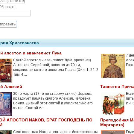
Обновить
тправить
рия Христианства
й апостол и евангелист Лука
7 де
Святой апостол и евангелист Лука, уроженец
Алек
Антиохии Сирийской, апостол из 70-ти,
Екат
сподвижник святого апостола Павла (Фил. 1, 24; 2
Тим. 4,...
й Алексий
Таинство Прич
30-го марта (17-го по старому стилю) Церковь
Если
празднует память святого Алексия, человека
пить
Божия. Дивный этот святой и умилительно его
Ин. 
житие. Святой Ал...
ОЙ АПОСТОЛ ИАКОВ, БРАТ ГОСПОДЕНЬ ПО
Преподобная М
И
Маргарита)
Сего апостола Иакова, согласно с божественным
Роди