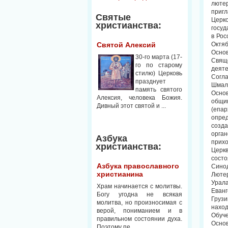
люте
пригл
Святые
Церк
христианства:
госуд
в Рос
Святой Алексий
Октяб
Осно
30-го марта (17-
Свяще
го по старому
деяте
стилю) Церковь
Согл
празднует
Шмаль
память святого
Осно
Алексия, человека Божия.
общи
Дивный этот святой и ...
(епа
опре
созд
орга
Азбука
прих
христианства:
Церк
состо
Азбука православного
Синод
христианина
Лютер
Урал
Храм начинается с молитвы.
Еванг
Богу угодна не всякая
Груз
молитва, но произносимая с
наход
верой, пониманием и в
Обуче
правильном состоянии духа.
Осно
Поэтому пе...