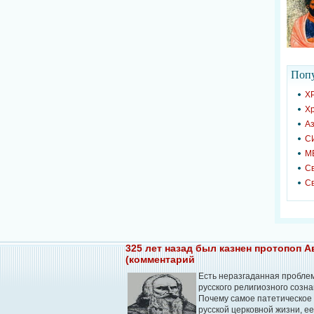
Попу
Х
Х
Аз
С
М
С
С
325 лет назад был казнен протопоп 
(комментарий
Есть неразгаданная пробле
русского религиозного созна
Почему самое патетическое
русской церковной жизни, е