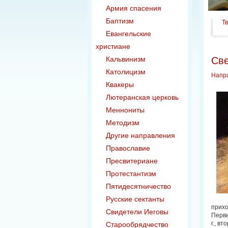
Армия спасения
Баптизм
Т
Евангельские
христиане
Кальвинизм
Све
Католицизм
Напр
Квакеры
Лютеранская церковь
Меннониты
Методизм
Другие направления
Православие
Пресвитериане
Протестантизм
Пятидесятничество
Русские сектанты
прихо
Свидетели Иеговы
Первы
г., в
Старообрядчество