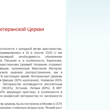
лютеранской Церкви
относится к западной ветви христианства.
рмировались в 16 в. (после 1520 г.) как
гласившей необходимость обновления
в. Писания и, в особенности, Евангелия,
христианских Церквей. Название отражает
мации, заложенным Мартином Лютером.
учило широкое распространение, как в
а. В настоящее время Лютеранская Церковь
в Швеции (92% населения), Норвегии (93%
). Лютеранство исповедуется абсолютным
(90,6%), Эстонии, Латвии (80%). В ФРГ
50% верующих христиан, в особенности в
их конфессий лютеранство по численности
ву церковь была построена в Москве в 1576
 прихожан стабильно возрастала. Резкий рост