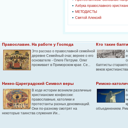
Азбука православного христиан
МЕТОДИСТЫ
Святой Алексий
Православие. На работе у Господа
Кто такие бапт
Это рассказ о православной семейной
А
деревне Семейный очаг, вернее о его
и
основателе - Олеге Петруке. Олег
с
проживает в Приморском крае. Се...
баптисты стараютс
веков христианства.
Никео-Цареградский Символ веры
Римско-католи
В ходе истории возникли различные
К
христианские конфессии:
с
православные, католики и
ч
протестанты разных деноминаций.
к
Они по-разному смотрят на
объединением. Римс
некоторые таинства служения Ии...