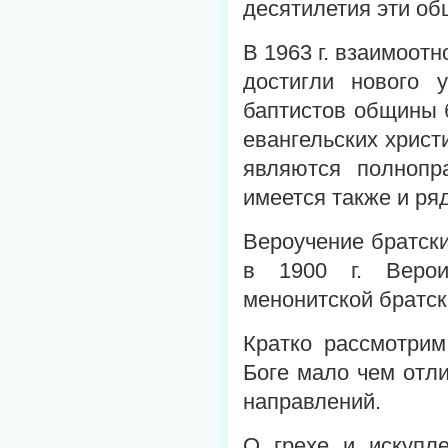
десятилетия эти об
В 1963 г. взаимоот
достигли нового у
баптистов общины 
евангельских христ
являются полнопр
имеется также и ря
Вероучение братск
в 1900 г. Верои
менонитской братск
Кратко рассмотрим
Боге мало чем отли
направлений.
О грехе и искупле