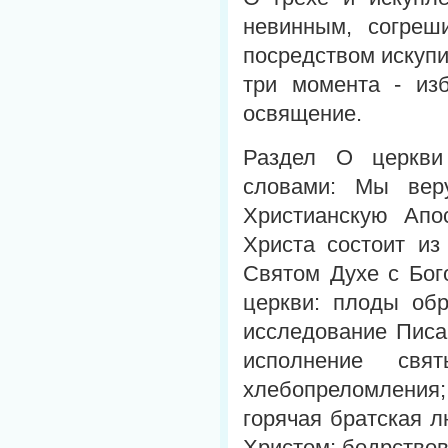
невинным, согреш
посредством искуп
три момента - изб
освящение.
Раздел О церкви
словами: Мы вер
Христианскую Апо
Христа состоит из
Святом Духе с Бог
церкви: плоды об
исследование Писа
исполнение св
хлебопреломления;
горячая братская л
Христом; бодрствов