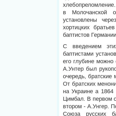
хлебопреломление. 
в Молочанской о
установлены чере
хортицких братьев
баптистов Германи
С введением эти
баптистами устано
его глубине можно 
А.Унтер был рукоп
очередь, братские 
От братских менон
на Украине а 1864 
Цимбал. В первом с
втором - А.Унгер.
Союза русских б