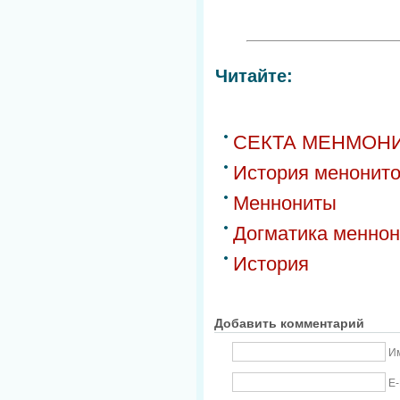
Читайте:
СЕКТА МЕНМОН
История менонито
Меннониты
Догматика меннон
История
Добавить комментарий
Им
E-