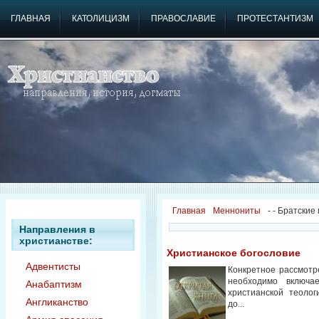
ГЛАВНАЯ
КАТОЛИЦИЗМ
ПРАВОСЛАВИЕ
ПРОТЕСТАНТИЗМ
Главная
Меннониты
-
- Братские
Направления в
христианстве:
Христианское богословие
Адвентисты
Конкретное рассмотр
необходимо включа
Анабаптизм
христианской теолог
Англиканство
до...