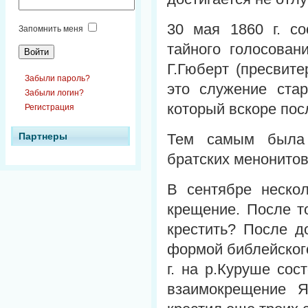
30 мая 1860 г. со
Запомнить меня
тайного голосова
Г.Гюберт (пресвит
Забыли пароль?
это служение ста
Забыли логин?
который вскоре пос
Регистрация
Партнеры
Тем самым была 
братских менонитов
В сентябре неско
крещение. После то
крестить? После д
формой библейского
г. на р.Куруше со
взаимокрещение Я