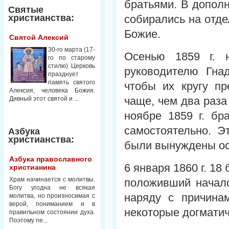
братьями. В допол
Святые
христианства:
собирались на отд
Божие.
Святой Алексий
30-го марта (17-
Осенью 1859 г. 
го по старому
стилю) Церковь
руководителю Гна
празднует
память святого
чтобы их кругу п
Алексия, человека Божия.
чаще, чем два раза 
Дивный этот святой и ...
ноябре 1859 г. бр
самостоятельно. Э
Азбука
христианства:
были вынуждены ос
Азбука православного
6 января 1860 г. 1
христианина
Храм начинается с молитвы.
положивший начало
Богу угодна не всякая
наряду с причина
молитва, но произносимая с
верой, пониманием и в
некоторые догмати
правильном состоянии духа.
Поэтому пе...