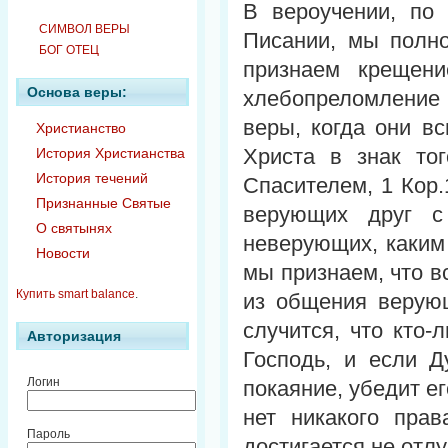
В вероучении, по
СИМВОЛ ВЕРЫ
Писании, мы полн
БОГ ОТЕЦ
признаем крещени
Основа веры:
хлебопреломление
веры, когда они в
Христианство
Христа в знак то
История Христианства
История течений
Спасителем, 1 Кор.
Признанные Святые
верующих друг с
О святынях
неверующих, каким
Новости
мы признаем, что 
Купить smart balance
.
из общения верующ
случится, что кто-
Авторизация
Господь, и если Д
Логин
покаяние, убедит ег
нет никакого прав
Пароль
достигается не отлу