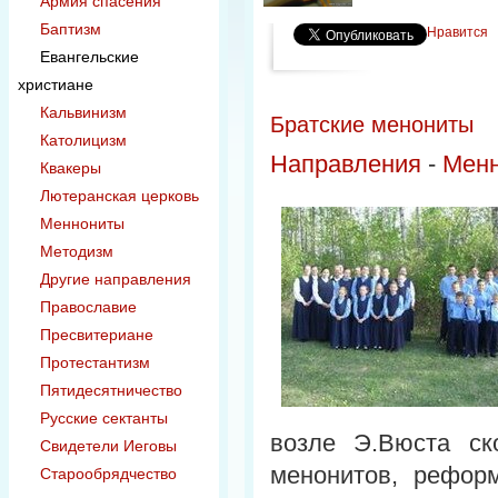
Армия спасения
Баптизм
Нравится
Евангельские
христиане
Кальвинизм
Братские менониты
Католицизм
Направления
-
Мен
Квакеры
Лютеранская церковь
Меннониты
Методизм
Другие направления
Православие
Пресвитериане
Протестантизм
Пятидесятничество
Русские сектанты
возле Э.Вюста ск
Свидетели Иеговы
менонитов, реформ
Старообрядчество