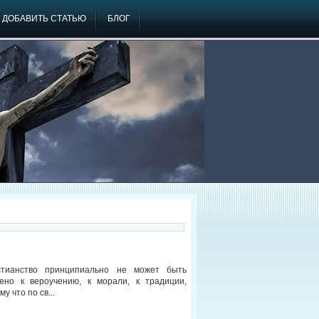
ДОБАВИТЬ СТАТЬЮ
БЛОГ
стианство принципиально не может быть
ено к вероучению, к морали, к традиции,
му что по св...