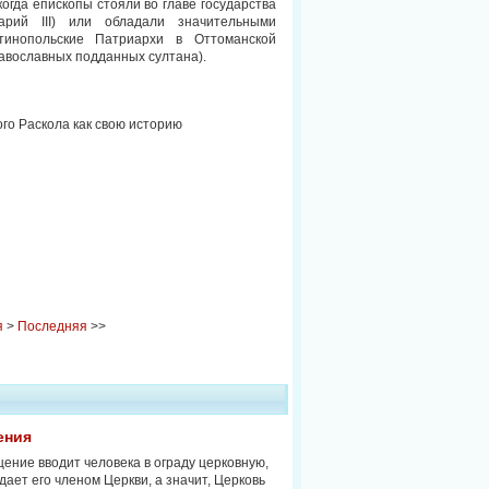
огда епископы стояли во главе государства
рий III) или обладали значительными
тинопольские Патриархи в Оттоманской
православных подданных султана).
го Раскола как свою историю
я
>
Последняя
>>
ения
ение вводит человека в ограду церковную,
дает его членом Церкви, а значит, Церковь