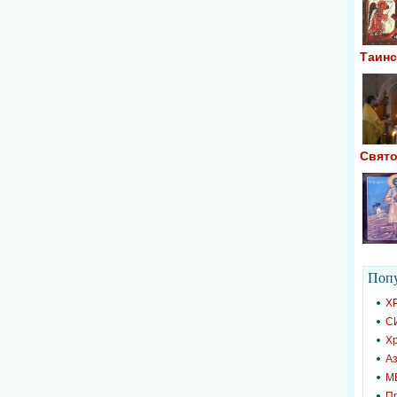
Таинс
Свято
Попу
Х
С
Х
Аз
М
П