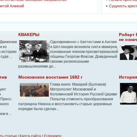
вятой Алексий
Сущность хрис
КВАКЕРЫ
Роберт 
не означ
 "Движение
Одновременно с баптистами в Англии
м из
и Шотландии возникла секта квакеров,
ю историю
основанная членом пресвите­рианской
судя ...
общины Георгом Фоксом. Доведенный
своими религиозными
размышлениями до...
тив
Московское восстание 1682 г
История
Глава книги: Макарий (Булгаков)
туют
Митрополит Московский и
о
Коломенский История Русской Церкви
 Пресс-
Попытка отменить преобразования
зного
патриарха Никона и восстановить старые церковные
порядки была сделан...
м в ...
ть статью
|
Карта сайта
|
О проекте