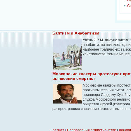
С
Баптизм и Анабаптизм
Учёный Р. М. Джоунс писал:
анабаптизма являлось одни
наиболее трагических за вс
христианства, тем не менее, 
Московские квакеры протестуют про
вынесения смертног
Московские квакеры протес
против вынесения смертног
приговора Саддаму Хусейну
служба Московского религио
общества Друзей (квакеров)
распространила заявление в связи с вынесение
Главная
|
Направления в христианстве
|
Добави