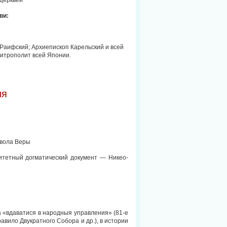
церквей
ви:
Раифский; Архиепископ Карельский и всей
Митрополит всей Японии.
ия
мвола Веры
итетный догматический документ — Никео-
 «вдаватися в народныя управления» (81-е
равило Двукратного Собора и др.), в истории