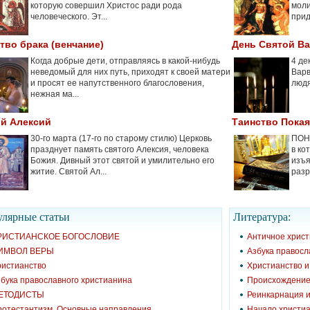
которую совершил Христос ради рода
моли
человеческого. Эт...
прид
тво брака (венчание)
День Святой В
Когда добрые дети, отправляясь в какой-нибудь
4 де
неведомый для них путь, приходят к своей матери
Варв
и просят ее напутственного благословения,
людя
нежная ма...
й Алексий
Таинство Пока
30-го марта (17-го по старому стилю) Церковь
ПОН
празднует память святого Алексия, человека
в ко
Божия. Дивный этот святой и умилительно его
изъя
житие. Святой Ал...
разр
лярные cтатьи
Литература:
РИСТИАНСКОЕ БОГОСЛОВИЕ
Античное хрис
ИМВОЛ ВЕРЫ
Азбука правосл
ристианство
Христианство 
бука православного христианина
Происхождение
ЕТОДИСТЫ
Реинкарнация и
ротестантизм. Основные направления
Начало христиа