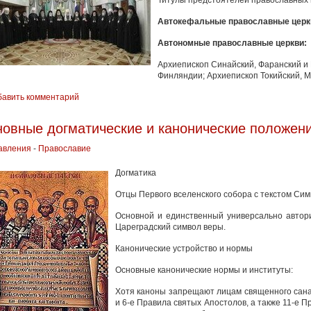
Титулы предстоятелей православных 
Автокефальные
православные церк
Автономные православные церкви:
Архиепископ Синайский, Фаранский и 
Финляндии; Архиепископ Токийский, 
бавить комментарий
овные догматические и канонические положен
авления
-
Православие
Догматика
Отцы Первого вселенского собора с текстом Си
Основной и единственный универсально автор
Цареградский символ веры.
Канонические устройство и нормы
Основные канонические нормы и институты:
Хотя каноны запрещают лицам священного сана
и 6-е Правила святых Апостолов, а также 11-е П