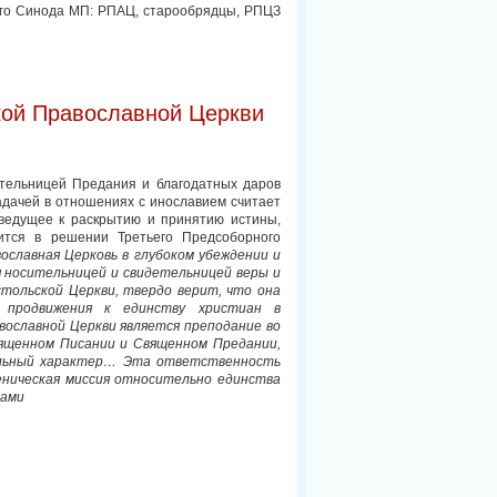
го Синода МП: РПАЦ, старообрядцы, РПЦЗ
кой Православной Церкви
ительницей Предания и благодатных даров
адачей в отношениях с инославием считает
 ведущее к раскрытию и принятию истины,
ится в решении Третьего Предсоборного
ославная Церковь в глубоком убеждении и
я носительницей и свидетельницей веры и
тольской Церкви, твердо верит, что она
 продвижения к единству христиан в
ославной Церкви является преподание во
ященном Писании и Священном Предании,
альный характер… Эта ответственность
меническая миссия относительно единства
рами