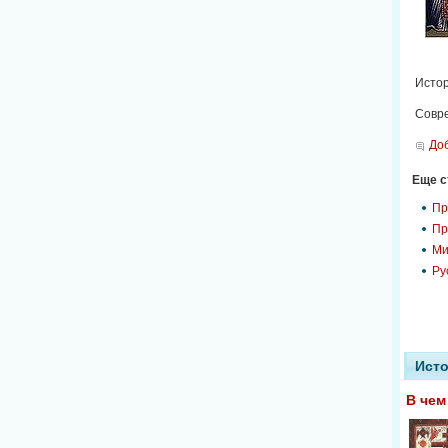
Исто
Совре
До
Еще ст
Пр
Пр
Ми
Ру
Исто
В чем