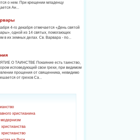
тся о нем. При крещении младенцу
ается Ан...
арвары
кабря 4-го декабря отмечается «День святой
ары», одной из 14 святых, помогающих
м в их земных делах. Св. Варвара - по...
яния
ЯТИЕ О ТАИНСТВЕ Покаяние есть таинство,
тором исповедующий свои грехи, при видимом
влении прощения от священника, невидимо
ешается от грехов Са...
тианство
авного христианина
и модернизм
 христианства
 христианство
нства на Руси