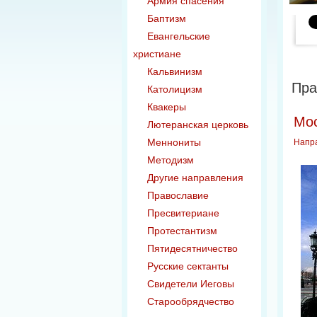
Армия спасения
Баптизм
Евангельские
христиане
Кальвинизм
Пра
Католицизм
Квакеры
Мос
Лютеранская церковь
Меннониты
Напр
Методизм
Другие направления
Православие
Пресвитериане
Протестантизм
Пятидесятничество
Русские сектанты
Свидетели Иеговы
Старообрядчество