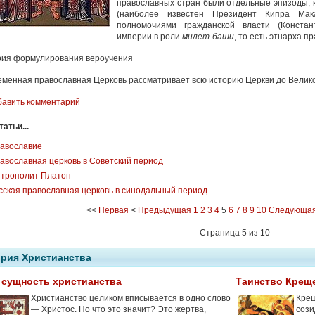
православных стран были отдельные эпизоды, к
(наиболее известен Президент Кипра Мака
полномочиями гражданской власти (Констан
империи в роли
милет-баши
, то есть этнарха 
рия формулирования вероучения
менная православная Церковь рассматривает всю историю Церкви до Велико
бавить комментарий
атьи...
авославие
авославная церковь в Советский период
трополит Платон
сская православная церковь в синодальный период
<<
Первая
<
Предыдущая
1
2
3
4
5
6
7
8
9
10
Следующа
Страница 5 из 10
рия Христианства
 сущность христианства
Таинство Крещ
Христианство целиком вписывается в одно слово
Крещ
— Христос. Но что это значит? Это жертва,
сози