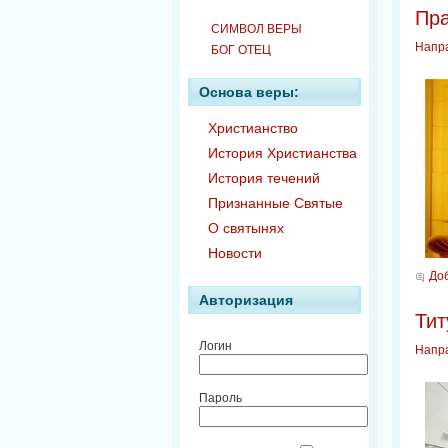
Пра
СИМВОЛ ВЕРЫ
Напр
БОГ ОТЕЦ
Основа веры:
Христианство
История Христианства
История течений
Признанные Святые
О святынях
Новости
До
Авторизация
Тит
Логин
Напр
Пароль