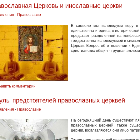
вославная Церковь и инославные церкви
авления
-
Православие
В символе мы исповедуем веру в 
единственна и едина; в исторической
предстает разделенной на конфесс
тождественна исповедуемой в символ
Церкви. Вопрос об отношении к Еди
христианских общин - трудная экклез
бавить комментарий
улы предстоятелей православных церквей
авления
-
Православие
На сегодняшний день существуют пя
православных церквей, также суще
церкви, возглавляются они либо патр