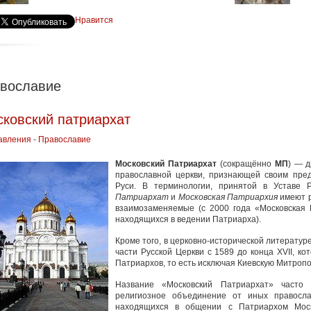
Нравится
вославие
ковский патриархат
авления
-
Православие
Московский Патриархат
(сокращённо
МП
) — д
православной церкви, признающей своим пред
Руси. В терминологии, принятой в Уставе
Патриархат
и
Московская Патриархия
имеют р
взаимозаменяемые (с 2000 года «Московская 
находящихся в ведении Патриарха).
Кроме того, в церковно-исторической литерату
части Русской Церкви с 1589 до конца XVII, к
Патриархов, то есть исключая Киевскую Митропо
Название «Московский Патриархат» часто 
религиозное объединение от иных правосла
находящихся в общении с Патриархом Мос