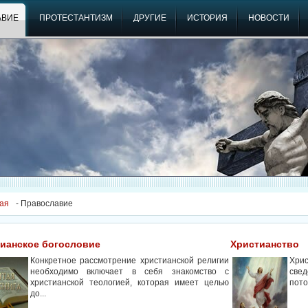
АВИЕ
ПРОТЕСТАНТИЗМ
ДРУГИЕ
ИСТОРИЯ
НОВОСТИ
ая
- Православие
ианское богословие
Христианство
Конкретное рассмотрение христианской религии
Хри
необходимо включает в себя знакомство с
свед
христианской теологией, которая имеет целью
пото
до...