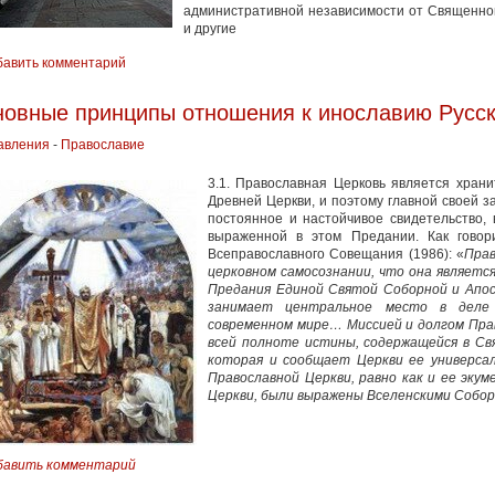
административной независимости от Священно
и другие
бавить комментарий
овные принципы отношения к инославию Русс
авления
-
Православие
3.1. Православная Церковь является хран
Древней Церкви, и поэтому главной своей з
постоянное и настойчивое свидетельство,
выраженной в этом Предании. Как говор
Всеправославного Совещания (1986): «
Прав
церковном самосознании, что она являетс
Предания Единой Святой Соборной и Апос
занимает центральное место в деле
современном мире… Миссией и долгом Прав
всей полноте истины, содержащейся в Св
которая и сообщает Церкви ее универс
Православной Церкви, равно как и ее эку
Церкви, были выражены Вселенскими Собо
бавить комментарий