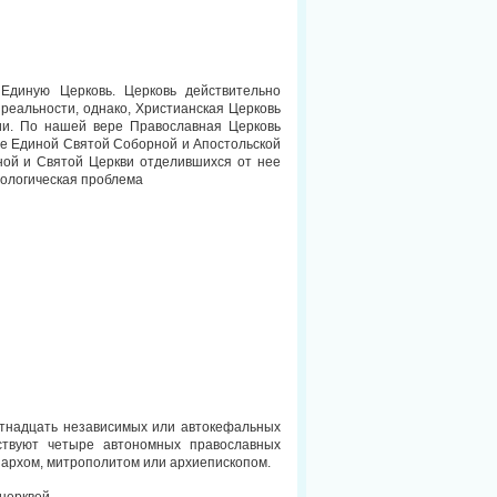
Единую Церковь. Церковь действительно
 реальности, однако, Христианская Церковь
ии. По нашей вере Православная Церковь
е Единой Святой Соборной и Апостольской
ной и Святой Церкви отделившихся от нее
иологическая проблема
тнадцать независимых или автокефальных
ствуют четыре автономных православных
иархом, митрополитом или архиепископом.