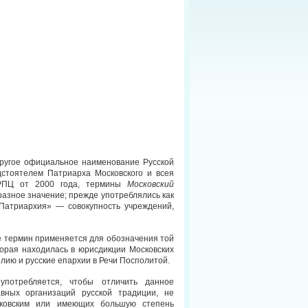
ругое официальное наименование Русской
стоятелем Патриарха Московского и всея
 РПЦ от 2000 года, термины
Московский
азное значение; прежде употреблялись как
Патриархия» — совокупность учреждений,
ре термин применяется для обозначения той
оторая находилась в юрисдикции Московских
лию и русские епархии в Речи Посполитой.
употребляется, чтобы отличить данное
вных организаций русской традиции, не
ковским или имеющих большую степень