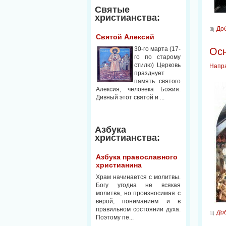
Святые
христианства:
До
Святой Алексий
30-го марта (17-
Осн
го по старому
стилю) Церковь
Напр
празднует
память святого
Алексия, человека Божия.
Дивный этот святой и ...
Азбука
христианства:
Азбука православного
христианина
Храм начинается с молитвы.
Богу угодна не всякая
молитва, но произносимая с
верой, пониманием и в
правильном состоянии духа.
До
Поэтому пе...