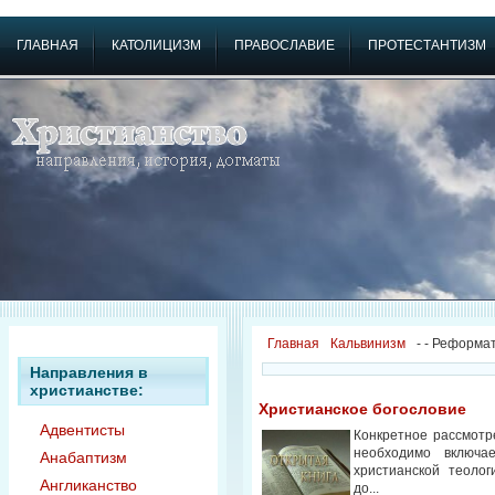
ГЛАВНАЯ
КАТОЛИЦИЗМ
ПРАВОСЛАВИЕ
ПРОТЕСТАНТИЗМ
Главная
Кальвинизм
-
- Реформа
Направления в
христианстве:
Христианское богословие
Адвентисты
Конкретное рассмотр
необходимо включа
Анабаптизм
христианской теолог
Англиканство
до...