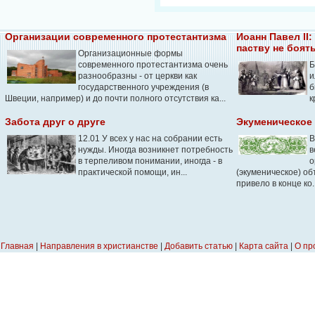
Организации современного протестантизма
Иоанн Павел ІІ
паству не боят
Организационные формы
современного протестантизма очень
Б
разнообразны - от церкви как
и
государственного учреждения (в
б
Швеции, например) и до почти полного отсутствия ка...
к
Забота друг о друге
Экуменическое
12.01 У всех у нас на собрании есть
В
нужды. Иногда возникнет потребность
в
в терпеливом понимании, иногда - в
о
практической помощи, ин...
(экуменическое) о
привело в конце ко..
Главная
|
Направления в христианстве
|
Добавить статью
|
Карта сайта
|
О пр