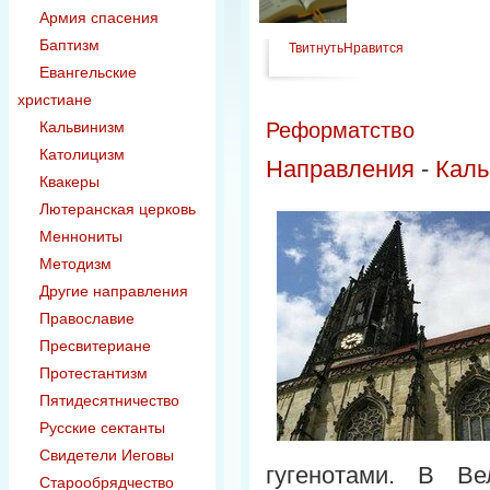
Армия спасения
Баптизм
Твитнуть
Нравится
Евангельские
христиане
Кальвинизм
Реформатство
Католицизм
Направления
-
Каль
Квакеры
Лютеранская церковь
Меннониты
Методизм
Другие направления
Православие
Пресвитериане
Протестантизм
Пятидесятничество
Русские сектанты
Свидетели Иеговы
гугенотами. В В
Старообрядчество