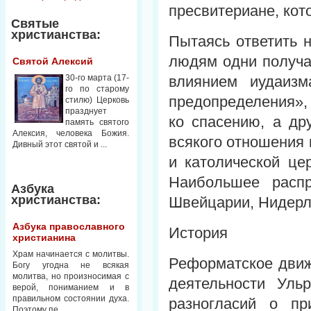
пресвитериане, кот
Святые
христианства:
Пытаясь ответить 
людям одни получаю
Святой Алексий
30-го марта (17-
влиянием иудаизм
го по старому
предопределения»,
стилю) Церковь
празднует
ко спасению, а др
память святого
Алексия, человека Божия.
всякого отношения 
Дивный этот святой и ...
и католической це
Наибольшее распр
Азбука
христианства:
Швейцарии, Нидерла
Азбука православного
История
христианина
Храм начинается с молитвы.
Реформатское движ
Богу угодна не всякая
молитва, но произносимая с
деятельности Ульр
верой, пониманием и в
правильном состоянии духа.
разногласий о пр
Поэтому пе...