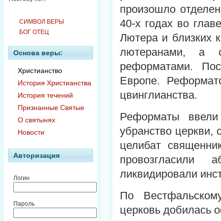
произошло отделен
40-х годах во гла
СИМВОЛ ВЕРЫ
БОГ ОТЕЦ
Лютера и близких 
лютеранами, а 
Основа веры:
реформатами. Пос
Христианство
Европе. Реформат
История Христианства
цвинглианства.
История течений
Признанные Святые
Реформаты ввели 
О святынях
убранство церкви,
Новости
целибат священник
Авторизация
провозгласили а
ликвидировали инс
Логин
По Вестфальском
Пароль
церковь добилась 